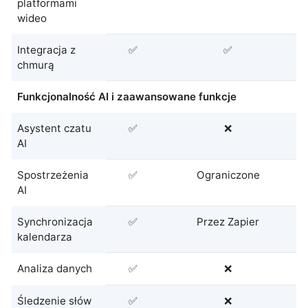
platformami
wideo
Integracja z
✅
✅
chmurą
Funkcjonalność AI i zaawansowane funkcje
Asystent czatu
✅
❌
AI
Spostrzeżenia
✅
Ograniczone
AI
Synchronizacja
✅
Przez Zapier
kalendarza
Analiza danych
✅
❌
Śledzenie słów
✅
❌