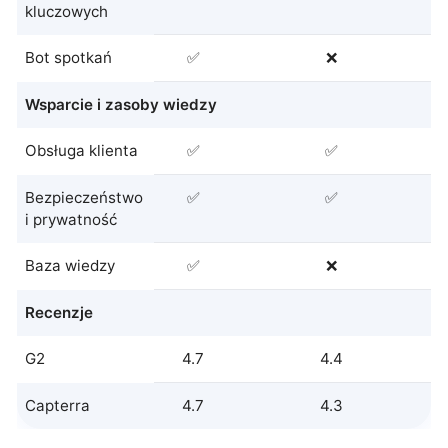
kluczowych
Bot spotkań
✅
❌
Wsparcie i zasoby wiedzy
Obsługa klienta
✅
✅
Bezpieczeństwo
✅
✅
i prywatność
Baza wiedzy
✅
❌
Recenzje
G2
4.7
4.4
Capterra
4.7
4.3