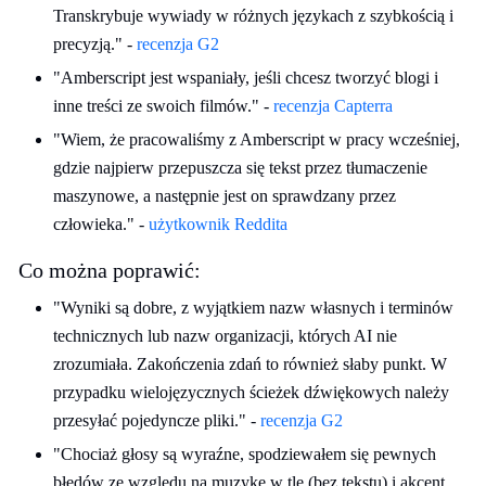
Transkrybuje wywiady w różnych językach z szybkością i
precyzją." -
recenzja G2
"Amberscript jest wspaniały, jeśli chcesz tworzyć blogi i
inne treści ze swoich filmów." -
recenzja Capterra
"Wiem, że pracowaliśmy z Amberscript w pracy wcześniej,
gdzie najpierw przepuszcza się tekst przez tłumaczenie
maszynowe, a następnie jest on sprawdzany przez
człowieka." -
użytkownik Reddita
Co można poprawić:
"Wyniki są dobre, z wyjątkiem nazw własnych i terminów
technicznych lub nazw organizacji, których AI nie
zrozumiała. Zakończenia zdań to również słaby punkt. W
przypadku wielojęzycznych ścieżek dźwiękowych należy
przesyłać pojedyncze pliki." -
recenzja G2
"Chociaż głosy są wyraźne, spodziewałem się pewnych
błędów ze względu na muzykę w tle (bez tekstu) i akcent