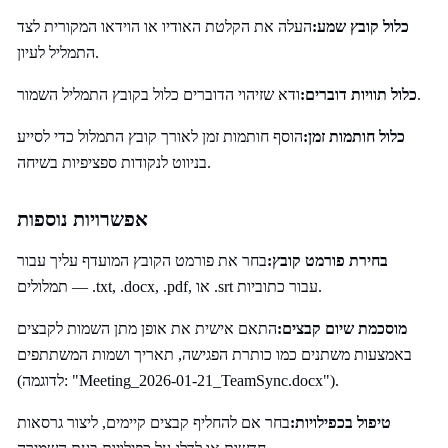
כלול קובץ שמע:
העלה את הקלטת האודיו או הוידאו המקורית לצד
התמליל לעיון.
ודא שזיהוי הדוברים כלול בקובץ התמליל השמור.
כלול תוויות דוברים:
כלול חותמות זמן:
הוסף חותמות זמן לאורך קובץ התמלול כדי לסייע
בניווט לנקודות ספציפיות בשיחה.
אפשרויות נוספות
בחירת פורמט קובץ:
בחר את פורמט הקובץ המועדף עליך עבור
תמלולים — .txt, .docx, .pdf, או .srt עבור כתוביות.
מוסכמת שיום קבצים:
התאם אישית את אופן מתן השמות לקבצים
באמצעות משתנים כמו כותרת הפגישה, תאריך ושמות המשתתפים
(לדוגמה: "Meeting_2026-01-21_TeamSync.docx").
טיפול בכפילויות:
בחר אם להחליף קבצים קיימים, ליצור גרסאות