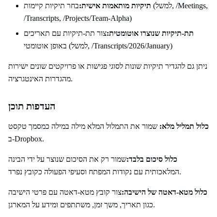
תיקיות מותאמות אישית:
בחר תיקיות קיימות (למשל, /Meetings,
/Transcripts, /Projects/Team-Alpha)
תת-תיקיות שנוצרו אוטומטית:
צור תת-תיקיות עם תאריכים
באופן אוטומטי (למשל, /Transcripts/2026/January)
ניתן גם להגדיר תיקיות שונות לסוגי פגישות או פרויקטים שונים ישירות
מהגדרות האינטגרציה.
העדפות תוכן
כלול תמליל מלא:
שמור את התמלול המלא מילה במילה כמסמך טקסט
ב-Dropbox.
כלול סיכום בלבד:
שמור רק את הסיכום שנוצר על ידי הבינה
המלאכותית עם נקודות המפתח וסעיפי הפעולה כקובץ נפרד.
כלול מטא-דאטה של הישיבה:
צור קובץ מטא-דאטה עם פרטי הישיבה
כגון תאריך, משך זמן, משתתפים ומידע על המארגן.