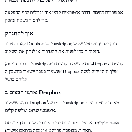
חדשות או לדלג על כפילויות בעת השמירה.
אפשרויות דחיסה
: דחוס אוטומטית קבצי אודיו גדולים לפני ההעלאה
כדי לחסוך בשטח אחסון.
איך להתנתק
לאחר חיבור Dropbox ל-Transkriptor, ניתן ללחוץ על סמל שלוש
הנקודות כדי לשנות את ההגדרות או לנתק את השילוב.
בעת הניתוק, Transkriptor יפסיק לשמור קבצים ב-Dropbox. קבצים
שנשמרו בעבר יישארו בחשבון ה-Dropbox שלך וניתן יהיה לגשת
אליהם כרגיל.
ארגון קבצים ב-Dropbox
ברגע ששילוב Dropbox מופעל, Transkriptor מארגן קבצים באופן
אוטומטי לניווט ושליפה קלים.
מבנה תיקיות:
הקבצים מאורגנים לפי ההיררכיה שבחרת (מבוססת
תאריך, מבוססת פרויקט או מבנה מותאם אישית).