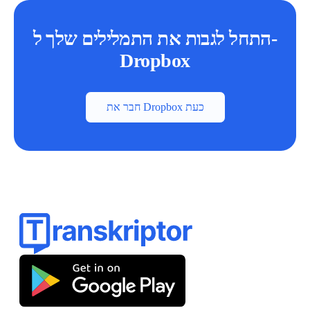
התחל לגבות את התמלילים שלך ל-
Dropbox
חבר את Dropbox כעת