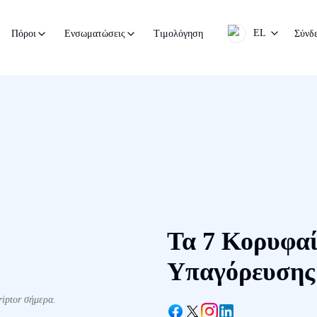
EL
Τιμολόγηση
Σύνδ
Πόροι
Ενσωματώσεις
Τα 7 Κορυφαί
Υπαγόρευσης
riptor σήμερα.