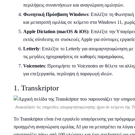
περιλήψεις συναντήσεων και αναγνώριση ομιλητών.
Φωνητική Πρόσβαση Windows
: Επιλέξτε τη Φωνητικ
και μετατροπή ομιλίας σε κείμενο στα Windows 11, χωρί
Apple Dictation (macOS & iOS)
: Επιλέξτε την Υπαγόρ
εκτός σύνδεσης σε συσκευές Apple για σύντομες εργασίε
Letterly
: Επιλέξτε το Letterly για απομαγνητοφώνηση με
τις μεγάλες ηχογραφήσεις σε καθαρές παραγράφους.
Voicenotes
: Προτιμήστε το Voicenotes αν θέλετε να αλλη
για επεξεργασία, περίληψη ή παραγωγή ιδεών.
1. Transkriptor
Ανακαλύψτε τις υπηρεσίες απομαγνητοφώνησης ήχου σε κείμενο της Tr
Το Transkriptor είναι ένα εργαλείο υπαγόρευσης για πρόγραμμ
προηγμένη αναγνώριση ομιλίας AI για να μετατρέπει τα λόγια 
υποστηρίζει πάνω από 100 γλώσσες και έχει σχεδιαστεί για επα