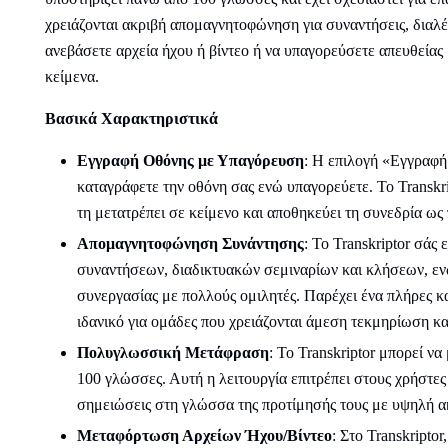
χρειάζονται ακριβή απομαγνητοφώνηση για συναντήσεις, διαλέξε
ανεβάσετε αρχεία ήχου ή βίντεο ή να υπαγορεύσετε απευθείας
κείμενα.
Βασικά Χαρακτηριστικά
Εγγραφή Οθόνης με Υπαγόρευση
: Η επιλογή «Εγγραφή 
καταγράφετε την οθόνη σας ενώ υπαγορεύετε. Το Transkr
τη μετατρέπει σε κείμενο και αποθηκεύει τη συνεδρία ω
Απομαγνητοφώνηση Συνάντησης
: Το Transkriptor σάς
συναντήσεων, διαδικτυακών σεμιναρίων και κλήσεων, ενώ
συνεργασίας με πολλούς ομιλητές. Παρέχει ένα πλήρες κ
ιδανικό για ομάδες που χρειάζονται άμεση τεκμηρίωση κ
Πολυγλωσσική Μετάφραση
: Το Transkriptor μπορεί ν
100 γλώσσες. Αυτή η λειτουργία επιτρέπει στους χρήστες
σημειώσεις στη γλώσσα της προτίμησής τους με υψηλή ακ
Μεταφόρτωση Αρχείων Ήχου/Βίντεο
: Στο Transkript