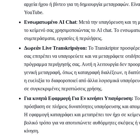
αρχεία ήχου ή βίντεο για τη δημιουργία μεταγραφών. Είναι
YouTube.
Ενσωματωμένο AI Chat
: Μετά την υπαγόρευση και τη 
το κείμενό σας χρησιμοποιώντας το AI chat. Το ενσωματ
συμπεράσματα, εργασίες ή περιλήψεις.
Δωρεάν
Live
Transkripsiyon:
Το Transkriptor προσφέρε
σας επιτρέπει να υπαγορεύετε και να μεταγράφετε οτιδήπ
πρόγραμμα περιήγησής σας. Αυτή η λειτουργία δεν προορί
γενική μεταγραφή, όπως η καταγραφή διαλέξεων, η διατ
η ευελιξία το διαφοροποιεί από άλλα λογισμικά υπαγόρε
σε συγκεκριμένες περιπτώσεις χρήσης.
Για κινητά
Εφαρμογή
Για
Εν κινήσει
Υπαγόρευση:
Τ
πρόσβαση σε πλήρεις δυνατότητες υπαγόρευσης και απομ
Η εφαρμογή καταγράφει και μετατρέπει τον ήχο σε κείμε
βολικό τρόπο για να αποτυπώνετε αυθόρμητες σκέψεις ή 
κίνηση.