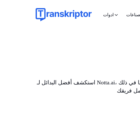
صناعات
ادوات
استكشف أفضل البدائل لـ Notta.ai، بما في ذلك Transkriptor وFireflies.ai وOtter.ai وRev وMeetGeek وtl;dv، لتجد أداة النسخ النصي المثالية التي توفر دقة