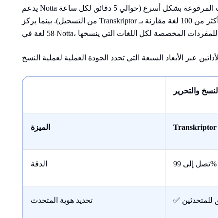
يدعم Notta النسخ الفوري المباشر أثناء المكالمات ويعالج الملفات المرفوعة بشكل أسرع (حوالي 5 دقائق لكل ساعة
من التسجيل). بينما يركز Transkriptor على دقة ما بعد الاجتماع وتعدد اللغات، حيث يدعم أكثر من 100 لغة مقارنة بـ
لنسخ والتحرير
Transkriptor
الميزة
تصل إلى 99%
الدقة
ق للمتحدثين
تحديد هوية المتحدث