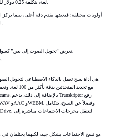
لغة، بتكلفة 0.25 دولار للدقيقة للذكاء الاصطناعي و1.99 دولار للدقيقة للمراجعة البشرية.
الخيار الأمثل يعتمد في النهاية على سير العمل واحتياجات فريقك.
تُظهر الصفحة الرئيسية لـ Transkriptor خدمة تحويل الصوت إلى نصوص.
مع تحديد المتح