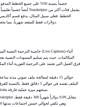
دولارات فقط للمقعد شهرياً، مما يجعله أحد أكثر الخيارات توفيراً للنسخ النصي في قطاع التعليم.
المكالمات، حيث يتم تسليم المسودات النصية بعد ا
فرق العمل التي تعتمد على الترجمة الفورية أثناء ا
وتحتاج لتلخيص جاهز قبل بدء الاجتماع التالي، فإن سرعة Notta تمنحهم ميزة عملية فارقة.