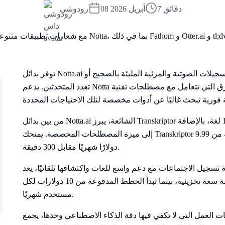
7 دقائق
08 أبريل 2026
رودوشي
توفر بدائل Notta.ai خيارات أفضل لمعالجة مشكلة انخفاض الدقة في التسجيلات الصوتية والمرئية المليئة بالضجيج أو
تعدد المتحدثين. يدعم Notta حوالي 58 لغة وتصل دقة نسخه إلى 98%، إلا أن الفرق التي تتعامل مع مصطلحات تقنية
من بين بدائل Notta.ai الشائعة، يبرز Transkriptor بفضله دقته التي تصل إلى 99% ودعمه لأكثر من 100 لغة، بالإضافة
إلى ميزة المصطلحات المخصصة. يمنحك Transkriptor تجربة مجانية لمدة 90 دقيقة، وتبدأ الخطط المدفوعة من 9.99
دولارًا شهريًا مقابل 300 دقيقة.
اجتماعات مع دعم واسع للغات واكتشافها تلقائيًا، يعد Fireflies.ai خيارًا مثاليًا.
تتضمن خطته المجانية نسخًا غير محدود و800 دقيقة سعة تخزينية، بينما تبدأ الخطط المدفوعة من 10 دولارات لكل
مستخدم شهريًا.
عمل التي لا تكفي فيها دقة الذكاء الاصطناعي وحدها، يجمع Rev بين النسخ الآلي والبشري لأكثر من 37