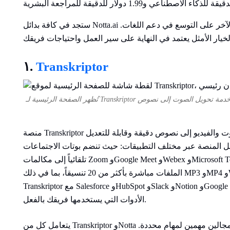
ستجد في كافة بدائل Notta.ai أولويات مختلفة؛ فبعضها يقدم دقة أعلى، بينما يركز الآخر على التوسع في دعم اللغات.
١.
Transkriptor
منصة Transkriptor هي أداة نسخ تعمل بالذكاء الاصطناعي لتحويل الصوت والفيديو إلى نصوص دقيقة وقابلة للتعديل
دثين بدقة بأكثر من 100 لغة. وتعمل المنصة عبر مختلف التطبيقات: حيث تنضم بوتات الاجتماعات
تلقائياً إلى مكالمات Zoom وGoogle Meet وWebex وMicrosoft Teams. بالإضافة إلى ذلك، يدعم Transkriptor رفع
الملفات مباشرة بأكثر من 20 تنسيقاً، بما في ذلك MP3 وMP4 وWAV وAAC وWEBM. وفضلاً عن النسخ، يتكامل
Transkriptor مع Salesforce وHubSpot وSlack وNotion وGoogle Drive، لتنتقل مخرجات الاجتماعات مباشرة إلى
الأدوات التي يستخدمها فريقك بالفعل.
يتعامل كل من Transkriptor وNotta مع نسخ الاجتماعات بشكل جيد، لكنهما يختلفان في مجالين مهمين لمهام محددة.