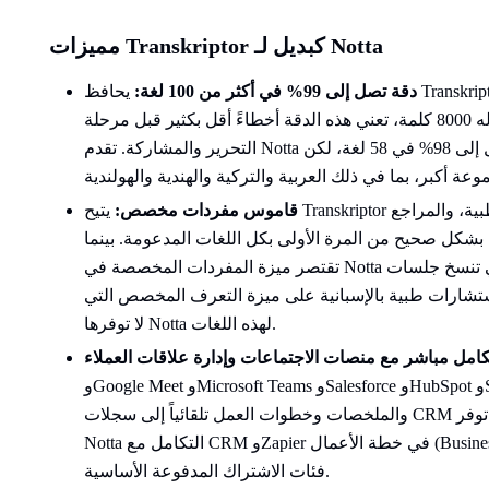
مميزات Transkriptor كبديل لـ Notta
دقة تصل إلى 99% في أكثر من 100 لغة:
يحافظ Transkriptor على دقة تصل إلى 99% في كافة اللغات التي
يدعمها والتي تتجاوز 100 لغة. في اجتماع يبلغ طوله 8000 كلمة، تعني هذه الدقة أخطاءً أقل بكثير قبل مرحلة
التحرير والمشاركة. تقدم Notta دقة تصل إلى 98% في 58 لغة، لكن Transkriptor يوسع هذا المستوى من الدقة
قاموس مفردات مخصص:
يتيح Transkriptor للفرق إضافة أسماء المنتجات، والمصطلحات الطبية، والمراجع
 بشكل صحيح من المرة الأولى بكل اللغات المدعومة. بينما
تقتصر ميزة المفردات المخصصة في Notta على الإنجليزية واليابانية فقط. لذا، تحصل الفرق التي تنسخ جلسات
 استشارات طبية بالإسبانية على ميزة التعرف المخصص التي
لا توفرها Notta لهذه اللغات.
وGoogle Meet وMicrosoft Teams وSalesforce وHubSpot وSlack وNotion وGoogle Drive. يتم استيراد النصوص
والملخصات وخطوات العمل تلقائياً إلى سجلات CRM ومساحات العمل، مما يلغي الحاجة للتصدير اليدوي. توفر
Notta التكامل مع CRM وZapier في خطة الأعمال (Business) فقط، بينما يتيح Transkriptor هذه التكاملات في
فئات الاشتراك المدفوعة الأساسية.