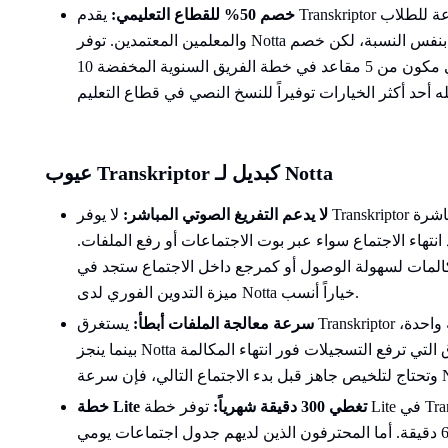
خصم 50% للقطاع التعليمي:
يقدم Transkriptor خصماً بنسبة 50% على جميع الخطط المدفوعة للطلاب
والمعلمين المعتمدين. توفر Notta أيضاً خصماً تعليمياً بنفس النسبة، لكن خصم Transkriptor يشمل فئات أكثر من
الخطط. فعلى سبيل المثال، يدفع قسم أكاديمي مكون من 5 مقاعد في خطة الفريق السنوية المخفضة 10
عيوب Transkriptor كبديل لـ Notta
لا يدعم التفريغ الصوتي المباشر:
لا يوفر Transkriptor خاصية الترجمة النصية المباشرة (Live Captions) أثناء
نتهاء الاجتماع سواء عبر بوت الاجتماعات أو رفع الملفات.
لمكالمات لسهولة الوصول أو كمرجع داخل الاجتماع ستجد في
ميزة التدوين الفوري لدى Notta خياراً أنسب.
سرعة معالجة الملفات أبطأ:
يستغرق Transkriptor حوالي 15 دقيقة لمعالجة ملف صوتي مدته ساعة واحدة،
بينما ينجز Notta الملف نفسه في حوالي 5 دقائق فقط. بالنسبة للفرق التي ترفع التسجيلات فور انتهاء المكالمة
خطة Lite تغطي 300 دقيقة شهرياً:
توفر خطة Lite في Transkriptor مقابل 9.99 دولاراً شهرياً 300 دقيقة فقط،
وهي تكفي لحوالي خمس اجتماعات مدتها 60 دقيقة. أما المحترفون الذين لديهم جدول اجتماعات يومي