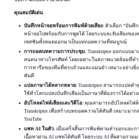
คุณสมบัติเด่น
บันทึกหน้าจอพร้อมการพิมพ์ด้วยเสียง
: ตัวเลือก “บันท
หน้าจอไปพร้อมกับการพูดได้ โดยระบบจะจับเสียงของ
เซสชันทั้งหมดออกมาเป็นบทถอดความที่สมบูรณ์
การถอดบทความการประชุม
: Transkriptor ออกแบบมา
สนทนาทางโทรศัพท์ โดยเฉพาะในสภาพแวดล้อมที่ทำงานร
การหารือของทีมที่ครบถ้วนและแม่นยำ เหมาะอย่างยิ่
ทันที
แปลภาษาได้หลากหลาย
: Transkriptor สามารถแปลคำพู
ใช้ทั่วโลกแปลงบันทึกเสียงเป็นภาษาที่ต้องการได้อย่า
อัปโหลดไฟล์เสียงและวิดีโอ
: คุณสามารถอัปโหลดไฟล์เสี
Transkriptor เพื่อสร้างบทถอดความได้ทันที เหมาะม
YouTube
แชท AI ในตัว
: เมื่อเสร็จสิ้นการพิมพ์ตามคำบอกแล
เนื้อหาผ่าน AI แชทได้ทันที โดยระบบ AI ที่ผสานรวมมาใ