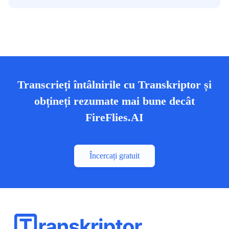
Transcrieți întâlnirile cu Transkriptor și
obțineți rezumate mai bune decât
FireFlies.AI
Încercați gratuit