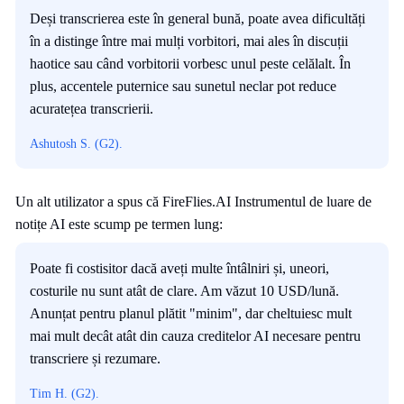
Deși transcrierea este în general bună, poate avea dificultăți
în a distinge între mai mulți vorbitori, mai ales în discuții
haotice sau când vorbitorii vorbesc unul peste celălalt. În
plus, accentele puternice sau sunetul neclar pot reduce
acuratețea transcrierii.
Ashutosh S. (G2).
Un alt utilizator a spus că FireFlies.AI Instrumentul de luare de
notițe AI este scump pe termen lung:
Poate fi costisitor dacă aveți multe întâlniri și, uneori,
costurile nu sunt atât de clare. Am văzut 10 USD/lună.
Anunțat pentru planul plătit "minim", dar cheltuiesc mult
mai mult decât atât din cauza creditelor AI necesare pentru
transcriere și rezumare.
Tim H. (G2).