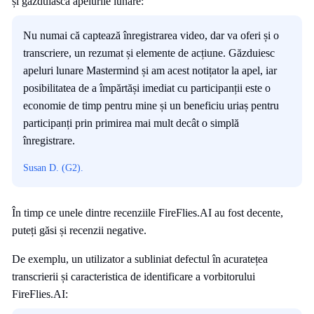
și găzduiască apelurile lunare:
Nu numai că captează înregistrarea video, dar va oferi și o
transcriere, un rezumat și elemente de acțiune. Găzduiesc
apeluri lunare Mastermind și am acest notițator la apel, iar
posibilitatea de a împărtăși imediat cu participanții este o
economie de timp pentru mine și un beneficiu uriaș pentru
participanți prin primirea mai mult decât o simplă
înregistrare.
Susan D. (G2).
În timp ce unele dintre recenziile FireFlies.AI au fost decente,
puteți găsi și recenzii negative.
De exemplu, un utilizator a subliniat defectul în acuratețea
transcrierii și caracteristica de identificare a vorbitorului
FireFlies.AI: