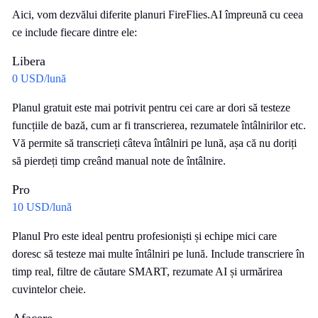
Aici, vom dezvălui diferite planuri FireFlies.AI împreună cu ceea
ce include fiecare dintre ele:
Libera
0 USD/lună
Planul gratuit este mai potrivit pentru cei care ar dori să testeze
funcțiile de bază, cum ar fi transcrierea, rezumatele întâlnirilor etc.
Vă permite să transcrieți câteva întâlniri pe lună, așa că nu doriți
să pierdeți timp creând manual note de întâlnire.
Pro
10 USD/lună
Planul Pro este ideal pentru profesioniști și echipe mici care
doresc să testeze mai multe întâlniri pe lună. Include transcriere în
timp real, filtre de căutare SMART, rezumate AI și urmărirea
cuvintelor cheie.
Afacere