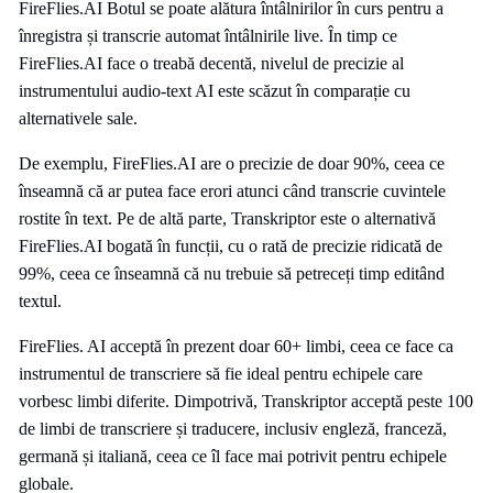
FireFlies.AI Botul se poate alătura întâlnirilor în curs pentru a
înregistra și transcrie automat întâlnirile live. În timp ce
FireFlies.AI face o treabă decentă, nivelul de precizie al
instrumentului audio-text AI este scăzut în comparație cu
alternativele sale.
De exemplu, FireFlies.AI are o precizie de doar 90%, ceea ce
înseamnă că ar putea face erori atunci când transcrie cuvintele
rostite în text. Pe de altă parte, Transkriptor este o alternativă
FireFlies.AI bogată în funcții, cu o rată de precizie ridicată de
99%, ceea ce înseamnă că nu trebuie să petreceți timp editând
textul.
FireFlies. AI acceptă în prezent doar 60+ limbi, ceea ce face ca
instrumentul de transcriere să fie ideal pentru echipele care
vorbesc limbi diferite. Dimpotrivă, Transkriptor acceptă peste 100
de limbi de transcriere și traducere, inclusiv engleză, franceză,
germană și italiană, ceea ce îl face mai potrivit pentru echipele
globale.