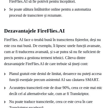
FireFlies.AI să fie potrivit pentru începători.
Se poate alătura întâlnirilor online pentru a automatiza
procesul de transcriere și rezumate.
Dezavantajele FireFlies.AI
FireFlies. AI face o treabă bună în transcrierea fișierelor, deși nu
este cea mai bună. De exemplu, îi lipsesc unele funcții avansate,
cum ar fi traducerea avansată, și s-ar putea să nu fie suficient de
precis pentru a gestiona termeni tehnici. Câteva dintre
dezavantajele FireFlies.AI de care trebuie să țineți cont:
Planul gratuit este destul de limitat, deoarece nu puteți accesa
funcții esențiale precum asistentul AI sau căutarea SMART.
Acuratețea transcrierii este de doar 90%, ceea ce este mai mic
decât cel al alternativelor sale, cum ar fi Transkriptor.
Nu poate traduce transcrierile, ceea ce este ceva în care
Transkriptor excelează.