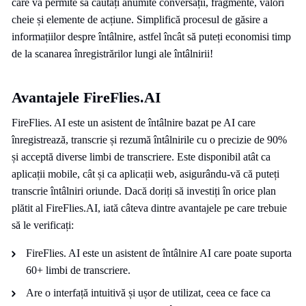
care vă permite să căutați anumite conversații, fragmente, valori
cheie și elemente de acțiune. Simplifică procesul de găsire a
informațiilor despre întâlnire, astfel încât să puteți economisi timp
de la scanarea înregistrărilor lungi ale întâlnirii!
Avantajele FireFlies.AI
FireFlies. AI este un asistent de întâlnire bazat pe AI care
înregistrează, transcrie și rezumă întâlnirile cu o precizie de 90%
și acceptă diverse limbi de transcriere. Este disponibil atât ca
aplicații mobile, cât și ca aplicații web, asigurându-vă că puteți
transcrie întâlniri oriunde. Dacă doriți să investiți în orice plan
plătit al FireFlies.AI, iată câteva dintre avantajele pe care trebuie
să le verificați:
FireFlies. AI este un asistent de întâlnire AI care poate suporta
60+ limbi de transcriere.
Are o interfață intuitivă și ușor de utilizat, ceea ce face ca