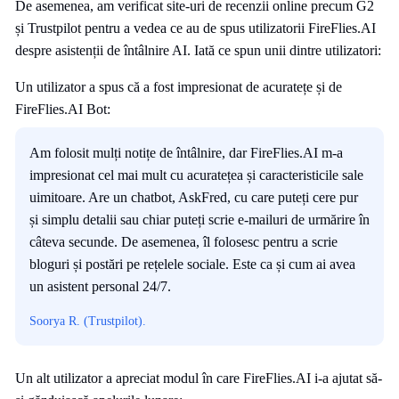
De asemenea, am verificat site-uri de recenzii online precum G2
și Trustpilot pentru a vedea ce au de spus utilizatorii FireFlies.AI
despre asistenții de întâlnire AI. Iată ce spun unii dintre utilizatori:
Un utilizator a spus că a fost impresionat de acuratețe și de
FireFlies.AI Bot:
Am folosit mulți notițe de întâlnire, dar FireFlies.AI m-a
impresionat cel mai mult cu acuratețea și caracteristicile sale
uimitoare. Are un chatbot, AskFred, cu care puteți cere pur
și simplu detalii sau chiar puteți scrie e-mailuri de urmărire în
câteva secunde. De asemenea, îl folosesc pentru a scrie
bloguri și postări pe rețelele sociale. Este ca și cum ai avea
un asistent personal 24/7.
Soorya R. (Trustpilot).
Un alt utilizator a apreciat modul în care FireFlies.AI i-a ajutat să-