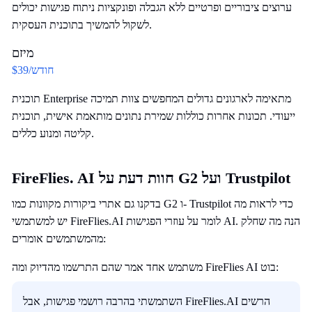
ערוצים ציבוריים ופרטיים ללא הגבלה ופונקציות ניתוח פגישות יכולים
לשקול להמשיך בתוכנית העסקית.
מיזם
$39/חודש
תוכנית Enterprise מתאימה לארגונים גדולים המחפשים צוות תמיכה
ייעודי. תכונות אחרות כוללות שמירת נתונים מותאמת אישית, תוכנית
קליטה ומנוע כללים.
FireFlies. AI חוות דעת על G2 ועל Trustpilot
בדקנו גם אתרי ביקורות מקוונות כמו G2 ו- Trustpilot כדי לראות מה
יש למשתמשי FireFlies.AI לומר על עוזרי הפגישות AI. הנה מה שחלק
מהמשתמשים אומרים:
משתמש אחד אמר שהם התרשמו מהדיוק ומה FireFlies AI בוט:
השתמשתי בהרבה רושמי פגישות, אבל FireFlies.AI הרשים