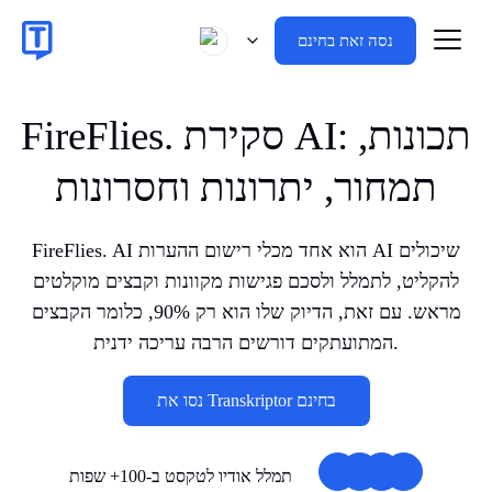
נסה זאת בחינם
FireFlies. סקירת AI: תכונות,
תמחור, יתרונות וחסרונות
FireFlies. AI הוא אחד מכלי רישום ההערות AI שיכולים
להקליט, לתמלל ולסכם פגישות מקוונות וקבצים מוקלטים
מראש. עם זאת, הדיוק שלו הוא רק 90%, כלומר הקבצים
המתועתקים דורשים הרבה עריכה ידנית.
נסו את Transkriptor בחינם
תמלל אודיו לטקסט ב-100+ שפות