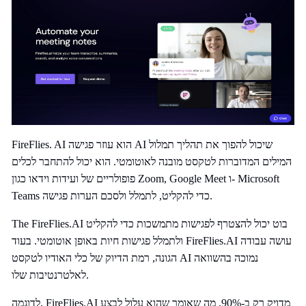
FireFlies. AI הוא עוזר פגישה AI שיכול להפוך את תהליך תמלול
המילים המדוברות לטקסט מובנה לאוטומטי. הוא יכול להתחבר לכלים
פופולריים של ועידות וידאו כגון Zoom, Google Meet ו- Microsoft
Teams כדי להקליט, לתמלל ולסכם הערות פגישה.
The FireFlies.AI בוט יכול להצטרף לפגישות מתמשכות כדי להקליט
ולתמלל פגישות חיות באופן אוטומטי. בעוד FireFlies.AI עושה עבודה
הגונה, רמת הדיוק של כלי האודיו לטקסט AI נמוכה בהשוואה
לאלטרנטיבות שלו.
לדוגמה, FireFlies.AI מדויק רק ב-90%, מה שאומר שהוא עלול לבצע