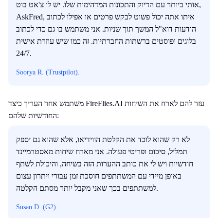
אותי ביותר עם הדיוק והתכונות המדהימות שלו. יש לו צ'אט בוט,
AskFred, איתו אתה יכול פשוט לבקש פרטים או אפילו לכתוב
הודעות דוא"ל המשך תוך שניות. אני משתמש בו גם כדי לכתוב
בלוגים ופוסטים ברשתות החברתיות. זה כמו שיש עוזרת אישית
24/7.
Soorya R. (Trustpilot).
משתמש אחר העריך כיצד FireFlies.AI עזר להם לארח את השיחות
החודשיות שלהם:
לא רק שהוא לוכד את הקלטת הווידיאו, אלא שהוא גם יספק
תמליל, סיכום ופריטי פעולה. אני מארח שיחות מאסטרמיינד
חודשיות ויש לי את כותב ההערות הזה בשיחה, והיכולת לשתף
באופן מיידי עם המשתתפים חוסכת זמן עבורי ויתרון עצום
למשתתפים בכך שאני מקבל יותר מסתם הקלטה.
Susan D. (G2).