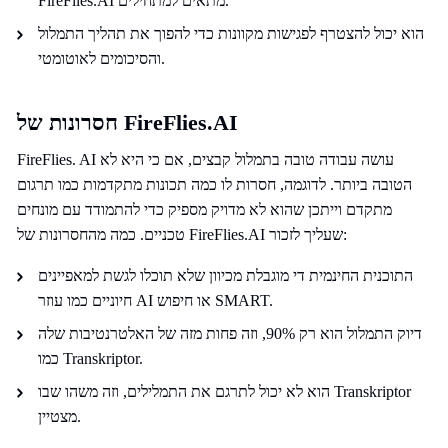
FireFlies.AI מתאים למתחילים.
הוא יכול להצטרף לפגישות מקוונות כדי להפוך את תהליך התמלול
והסיכומים לאוטומטי.
חסרונות של FireFlies.AI
FireFlies. AI עושה עבודה טובה בתמלול קבצים, אם כי היא לא
הטובה ביותר. לדוגמה, חסרות לו כמה תכונות מתקדמות כמו תרגום
מתקדם וייתכן שהוא לא מדויק מספיק כדי להתמודד עם מונחים
טכניים. כמה מהחסרונות של FireFlies.AI שעליך לזכור:
התוכנית החינמית די מוגבלת מכיוון שלא תוכלו לגשת למאפיינים
חיוניים כמו עוזר AI או חיפוש SMART.
דיוק התמלול הוא רק 90%, וזה פחות מזה של האלטרנטיבות שלה
כמו Transkriptor.
הוא לא יכול לתרגם את התמלילים, וזה משהו שבו Transkriptor
מצטיין.