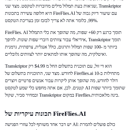
שגיאות בעת תמלול מילים מדוברות לטקסט. מצד שני, Transkriptor
היא חלופה עשירה בתכונות FireFlies.AI עם שיעור דיוק גבוה של
99%, כלומר אתה לא צריך לבזבז זמן בעריכת הטקסט.
FireFlies. AI תומך כרגע רק 60+ שפות, מה שהופך את כלי התמלול
אידיאלי עבור צוותים דוברי שפות שונות. להיפך, Transkriptor תומך
ביותר מ -100 שפות תמלול ותרגום, כולל אנגלית, צרפתית, גרמנית
ואיטלקית, מה שהופך אותו למתאים יותר לצוותים גלובליים.
Transkriptor הוא די זול, עם תוכנית בתשלום החל מ $4.99 רק
לחודש. מצד שני, התוכניות בתשלום של Fireflies.ai מתחילות ב-10
דולר לחודש, מה שהופך אותן ליקרות עבור אנשים פרטיים ויוצרים
קטנים. לכן, אם אתה מחפש כלי שמע לטקסט AI שתומך ביותר שפות
ובמחיר סביר, שקול Transkriptor במקום Fireflies.בינה מלאכותית.
תכונות עיקריות של FireFlies.AI
יש דבר אחד משותף לכל עוזרי הפגישה AI: כולם פועלים להמרת