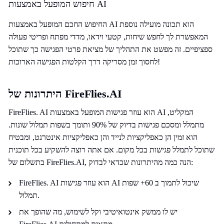
חיפוש המופעל באמצעות AI
החיפוש החכם המופעל באמצעות AI הוא תכונה מועילה נוספת
המאפשרת לך לחפש שיחות, קטעי וידאו, מדדי מפתח ופריטי פעולה
ספציפיים. זה מפשט את התהליך של מציאת פרטי הפגישה כך שתוכל
לחסוך זמן מסריקה דרך הקלטות הפגישה הארוכות!
היתרונות של FireFlies.AI
FireFlies. AI הוא עוזר פגישות המופעל באמצעות AI המקליט,
מתמלל ומסכם פגישות בדיוק של 90% ותומך בשפות תמלול שונות.
הוא זמין הן כאפליקציות לנייד והן כאפליקציות אינטרנט, ומבטיח
שתוכל לתמלל פגישות בכל מקום. אם אתה רוצה להשקיע בכל תוכנית
בתשלום של FireFlies.AI, הנה כמה מהיתרונות שכדאי לבדוק:
FireFlies. AI הוא עוזר פגישות AI שיכול לתמוך ב 60+ שפות
תמלול.
יש לו ממשק אינטואיטיבי וקל לשימוש, מה שהופך את