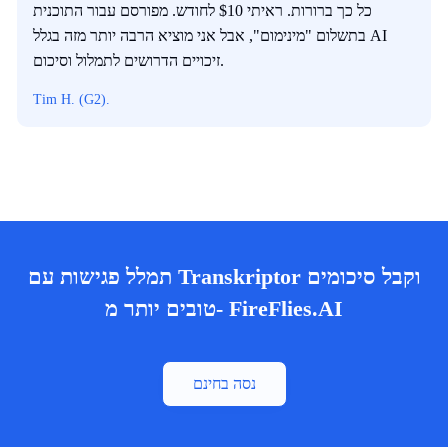
כל כך ברורות. ראיתי $10 לחודש. מפורסם עבור התוכנית
בתשלום "מינימום", אבל אני מוציא הרבה יותר מזה בגלל AI
זיכויים הדרושים לתמלול וסיכום.
Tim H. (G2).
תמלל פגישות עם Transkriptor וקבל סיכומים
טובים יותר מ- FireFlies.AI
נסה בחינם