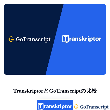
TranskriptorとGoTranscriptの比較