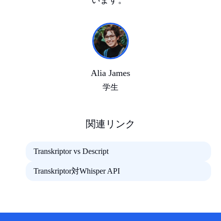
Alia James
学生
関連リンク
Transkriptor vs Descript
Transkriptor対Whisper API