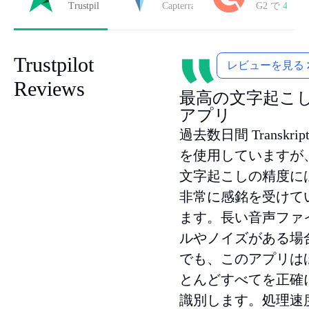
Trustpilot で
4.8/5
の評価
Capterra で
4.8/5
の評価
G2 で
4.7/5
Trustpilot
レビューを見る
Reviews
最高の文字起こ
アプリ
過去数日間 Transkript
を使用していますが
文字起こしの精度に
非常に感銘を受けて
ます。長い音声ファ
ルやノイズがある場
でも、このアプリは
とんどすべてを正確
識別します。処理速