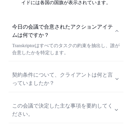
今日の会議で合意されたアクションアイテ
ムは何ですか？
Transkriptorはすべてのタスクの約束を抽出し、誰が
合意したかを特定します。
契約条件について、クライアントは何と言
っていましたか？
Transkriptorは、社内会議の文字起こしから重要な発
言をすべて抽出し、正確な引用文としてお届けし
この会議で決定した主な事項を要約してく
ます。
ださい。
Transkriptorは、確定したすべての意思決定事項を整
理し、数秒で共有可能な簡潔な要約を作成しま