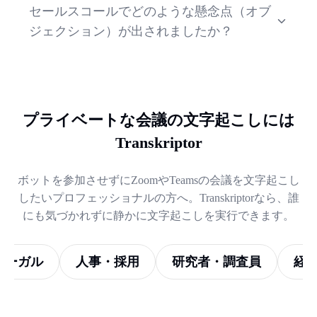
セールスコールでどのような懸念点（オブ
す。
ジェクション）が出されましたか？
Transkriptorは各発言者の懸念点を特定し、タイムス
タンプ付きで記録します。チームでの振り返りや
共有もスムーズです。
プライベートな会議の文字起こしには
Transkriptor
ボットを参加させずにZoomやTeamsの会議を文字起こし
したいプロフェッショナルの方へ。Transkriptorなら、誰
にも気づかれずに静かに文字起こしを実行できます。
リーガル
人事・採用
研究者・調査員
経