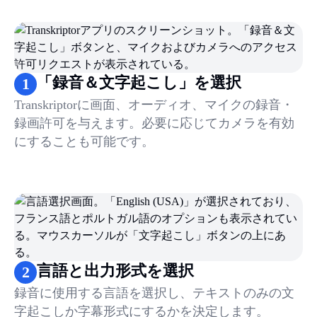
1
.
「録音＆文字起こし」を選択
2
.
言語と出力形式を選択
3
.
会議を開始する
4
.
キャプチャを停止
「録音＆文字起こし」を選択
1
Transkriptorに画面、オーディオ、マイクの録音・
録画許可を与えます。必要に応じてカメラを有効
にすることも可能です。
言語と出力形式を選択
2
録音に使用する言語を選択し、テキストのみの文
字起こしか字幕形式にするかを決定します。