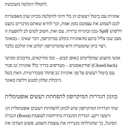
לתמלל הקלטה משובשת.
אוזניות עם ביטול רעשים הן כלי חיוני להקלטה מכיוון שהן מאפשרות
לכם לשמוע את עצמכם בזמן אמת, וכך לוודא שאתם מדברים בקצב
נכון ובהגייה ברורה. עם זאת, חשוב לשים לב לתופעת ה-'Spill' (דליפת
סאונד) – מצב שבו צליל בוקע מהאוזניות ונקלט במיקרופון, דבר שאינו
רצוי כיוון שהמטרה היא שהמיקרופון יקלוט את קולכם בלבד.
אנשי מקצוע שמקליטים באופן קבוע – כמו מוזיקאים, מדבבים ומגישי
פודקאסטים – מעדיפים בדרך כלל אוזניות 'גב סגור' (Closed-back)
עם ביטול רעשים על פני אוזניות 'גב פתוח' סטנדרטיות, וזאת בשל
היכולת שלהן למנוע דליפת סאונד.
כוונון הגדרות המיקרופון להפחתת רעשים אופטימלית
שתי הגדרות המיקרופון שיש לכוונן להפחתת רעשים אופטימלית הן:
הגברה (Boost) ורעשי רקע. הגדרת ההגברה מתייחסת לעוצמת
הסיגנל, כך שהגדלתה מגבירה את עוצמת השמע. פשוט הנמיכו את