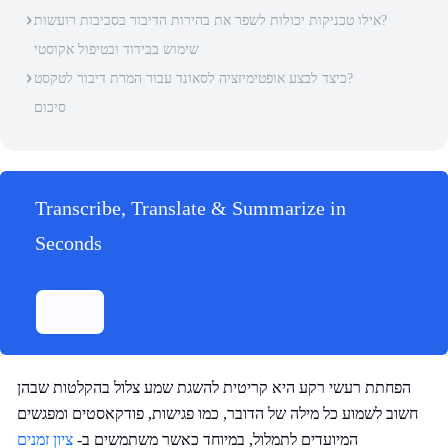
אילו טכניקות יכולות לשפר את בהירות הדיבור בסביבות רועשות?
שימוש בבידוד ובטיפול אקוסטי
כיצד לבצע אופטימיזציה לסאונד עבור המרת דיבור לטקסט?
סיכום
Transcribe, Translate & Summarize in
Seconds
הפחתת רעשי רקע היא קריטית להשגת שמע צלול בהקלטות שבהן
חשוב לשמוע כל מילה של הדובר, כמו פגישות, פודקאסטים ומפגשים
המיועדים לתמלול, במיוחד כאשר משתמשים ב-
ציון זמנים