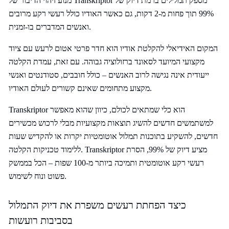
מנוע זיהוי הדיבור של Transkriptor מספק תמלילים ברמת דיוק של
99% תוך פחות מ-2 דקות, גם כאשר האודיו כולל רעשי רקע מרובים
ואנשים המדברים בו-זמנית.
המקום האידיאלי להקלטת אודיו הוא חדר פרטי אטום לרעש עם ציוד
מקצועי המיועד לסאונד ברזולוציה גבוהה. עם זאת, עמדת הקלטה
ייעודית אינה נגישה לרוב האנשים – כולל חובבים, סטודנטים ואנשי
מקצוע מתחומים שאינם קשורים לעולם האודיו.
Transkriptor הוא כלי שמתאים לכולם, כיוון שהוא מאפשר
למשתמשים חדשים להשיג תוצאות מקצועיות מבלי לרכוש מכשירים
חדשים, להשקיע בתוכנות תמלול אוטומטיות יקרות או להקדיש שעות
ללימוד טכניקות הקלטה. Transkriptor מציע דיוק של 99%, הסרת
רעשי רקע אוטומטית ותמיכה ביותר מ-100 שפות – הכל בממשק
פשוט ונוח לשימוש.
כיצד הפחתת רעשים משפרת את דיוק התמלול
בסביבות רועשות