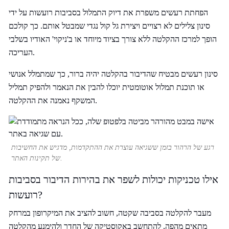
הפחתת רעשים משפרת את דיוק התמלול בסביבות רועשות על ידי
סינון צלילים לא רצויים ויצירת גל קול נגדי שמבטל אותם. כך קולכם
הופך למרכז ההקלטה ללא צורך בציוד מיוחד או ב'ניקוי' האודיו בשלבי
העריכה.
סינון רעשים מבטיח שהדיבור בהקלטה יהיה ברור, כך שמתמלל אנושי
או תוכנת תמלול אוטומטית יוכלו להבין את הנאמר ולהפיק תמליל
המשקף נאמנה את ההקלטה.
רגע של הרהור בזמן ששגיאה עוצרת את ההתקדמות, מדגיש את החשיבות
של תקינות האתר.
אילו טכניקות יכולות לשפר את בהירות הדיבור בסביבות
רועשות?
מעבר להקלטה בסביבה שקטה, חשוב להציב את המיקרופון במרחק
מתאים מהפה, להתחשב באקוסטיקה של החדר ולהימנע מהקלטה