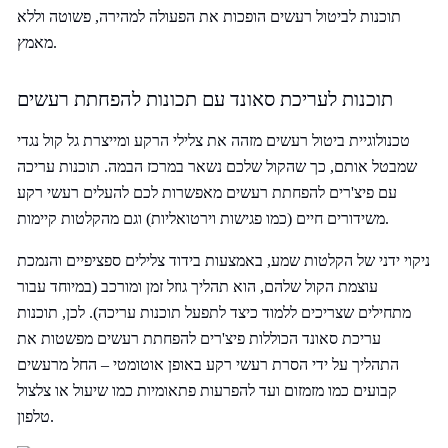
תוכנות לביטול רעשים הופכות את הפעולה למהירה, פשוטה וללא
מאמץ.
תוכנות לעריכת סאונד עם תכונות להפחתת רעשים
טכנולוגיית ביטול רעשים מזהה את צלילי הרקע ומייצרת גל קול נגדי
שמבטל אותם, כך שהקול שלכם נשאר במרכז הבמה. תוכנות עריכה
עם פיצ'רים להפחתת רעשים מאפשרות לכם להעלים רעשי רקע
משידורים חיים (כמו פגישות וירטואליות) וגם מהקלטות קיימות.
ניקוי ידני של הקלטות שמע, באמצעות בידוד צלילים ספציפיים והנמכת
עוצמת הקול שלהם, הוא תהליך גוזל זמן ומורכב (במיוחד עבור
מתחילים שצריכים ללמוד כיצד לתפעל תוכנות עריכה). לכן, תוכנות
עריכת סאונד הכוללות פיצ'רים להפחתת רעשים מפשטות את
התהליך על ידי הסרת רעשי רקע באופן אוטומטי – החל מרעשים
קבועים כמו מזמזום ועד להפרעות פתאומיות כמו שיעול או צלצול
טלפון.