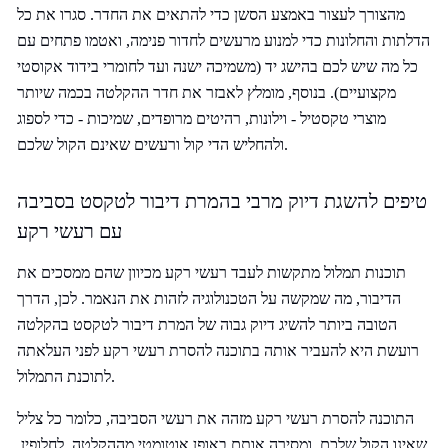
מהצורך לעצור באמצע הסשן כדי להתאים את החדר. סגרו את כל
הדלתות והחלונות כדי למנוע מרעשים לחדור פנימה, ואטמו פתחים עם
כל מה שיש לכם בהישג יד (משמיכה ישנה ועד לחומרי בידוד אקוסטי
מקצועיים). בנוסף, מומלץ לאבזר את חדר ההקלטה בכמה שיותר
מוצרי טקסטיל - וילונות, רהיטים מרופדים, שמיכות - כדי לספוג
ולהחליש הדי קול ורעשים שאינם הקול שלכם.
טיפים להשגת דיוק מרבי בהמרת דיבור לטקסט בסביבה
עם רעשי רקע
תוכנות תמלול מתקשות לעבד רעשי רקע מכיוון שהם ממסכים את
הדיבור, מה שמקשה על הטכנולוגיה לזהות את הנאמר. לכן, הדרך
הטובה ביותר להשיג דיוק גבוה של המרת דיבור לטקסט בהקלטה
רועשת היא להעביר אותה בתוכנה להסרת רעשי רקע לפני העלאתה
לתוכנת התמלול.
התוכנה להסרת רעשי רקע מזהה את רעשי הסביבה, כלומר כל צליל
שאינו הקול שלכם, ומסירה אותם באופן אוטומטי מההקלטה. לחלופין,