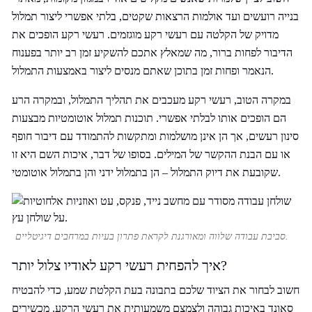
בנייה רועשים ועד אולמות הרצאות שקטים, בלתי אפשרי ליצור תמלול
מדויק של הקלטה עם רעשי רקע מוגזמים. רעשי רקע הופכים את
הדיבור לפחות ברור, מה שמאלץ אתכם להשקיע זמן רב יותר בפענוח
הנאמר ופחות זמן בתוכן שאתם מנסים ליצור באמצעות התמלול.
במקרה הטוב, רעשי רקע מעכבים את תהליך התמלול, ובמקרה הרע
הם הופכים אותו לבלתי אפשרי. תוכנות תמלול אוטומטיות מבצעות
סינון רעשים, אך הן אינן מושלמות ומתקשות להתמודד עם דיבור חופף
או עם הבנת ההקשר של המילים. בסופו של דבר, איכות השם היא זו
שקובעת את דיוק התמלול – הן בתמלול ידני והן בתמלול אוטומטי.
סביבת עבודה שלווה ומאורגנת לקראת פתרון בעיות במרחבים דיגיטליים.
איך להפחית רעשי רקע לאודיו צלול יותר?
חשוב לבחור את הציוד שלכם בתבונה בעת הקלטת שמע, כדי להבטיח
סאונד באיכות גבוהה ולצמצם משמעותית את רעשי הרקע. מכשירים