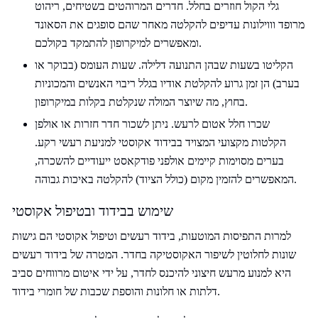
גלי הקול חוזרים בחלל. חדרים המרוהטים בשטיחים, ריהוט
מרופד וווילונות עדיפים להקלטה מאחר שהם סופגים את הסאונד
ומאפשרים למיקרופון להתמקד בקולכם.
הקליטו בשעות שבהן התנועה דלילה. שעות העומס (בבוקר או
בערב) הן זמן גרוע להקלטת אודיו בגלל ריבוי האנשים והמכוניות
בחוץ, מה שיוצר המולה שנקלטת בקלות במיקרופון.
שכרו חלל אטום לרעש. ניתן לשכור חדר חזרות או אולפן
הקלטות מקצועי המצויד בבידוד אקוסטי למניעת רעשי רקע.
בערים מסוימות קיימים אולפני פודקאסט ייעודיים להשכרה,
המאפשרים להזמין מקום (כולל הציוד) להקלטה באיכות גבוהה.
שימוש בבידוד ובטיפול אקוסטי
למרות התפיסות המוטעות, בידוד רעשים וטיפול אקוסטי הם גישות
שונות לחלוטין לשיפור האקוסטיקה בחדר. המטרה של בידוד רעשים
היא למנוע מרעש חיצוני להיכנס לחדר, על ידי איטום מרווחים סביב
דלתות או חלונות והוספת שכבות של חומרי בידוד.