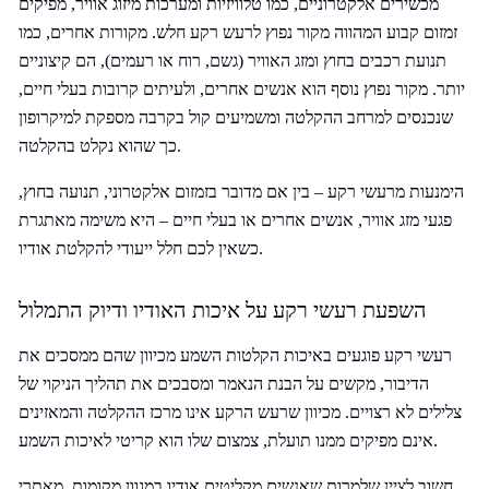
מכשירים אלקטרוניים, כמו טלוויזיות ומערכות מיזוג אוויר, מפיקים
זמזום קבוע המהווה מקור נפוץ לרעש רקע חלש. מקורות אחרים, כמו
תנועת רכבים בחוץ ומזג האוויר (גשם, רוח או רעמים), הם קיצוניים
יותר. מקור נפוץ נוסף הוא אנשים אחרים, ולעיתים קרובות בעלי חיים,
שנכנסים למרחב ההקלטה ומשמיעים קול בקרבה מספקת למיקרופון
כך שהוא נקלט בהקלטה.
הימנעות מרעשי רקע – בין אם מדובר בזמזום אלקטרוני, תנועה בחוץ,
פגעי מזג אוויר, אנשים אחרים או בעלי חיים – היא משימה מאתגרת
כשאין לכם חלל ייעודי להקלטת אודיו.
השפעת רעשי רקע על איכות האודיו ודיוק התמלול
רעשי רקע פוגעים באיכות הקלטות השמע מכיוון שהם ממסכים את
הדיבור, מקשים על הבנת הנאמר ומסבכים את תהליך הניקוי של
צלילים לא רצויים. מכיוון שרעש הרקע אינו מרכז ההקלטה והמאזינים
אינם מפיקים ממנו תועלת, צמצום שלו הוא קריטי לאיכות השמע.
חשוב לציין שלמרות שאנשים מקליטים אודיו במגוון מקומות, מאתרי