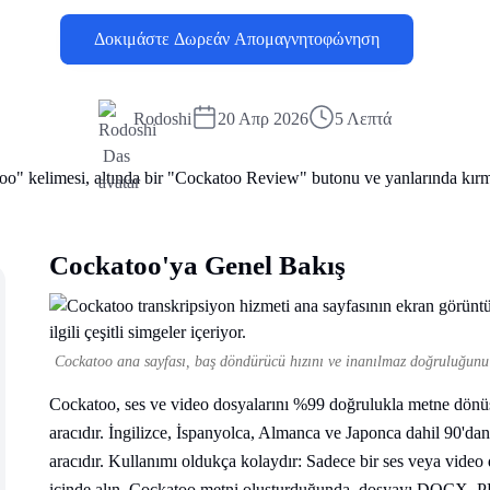
Δοκιμάστε Δωρεάν Απομαγνητοφώνηση
Rodoshi
20 Απρ 2026
5 Λεπτά
Cockatoo'ya Genel Bakış
Cockatoo ana sayfası, baş döndürücü hızını ve inanılmaz doğruluğunu
Cockatoo, ses ve video dosyalarını %99 doğrulukla metne dönüşt
aracıdır. İngilizce, İspanyolca, Almanca ve Japonca dahil 90'dan
aracıdır. Kullanımı oldukça kolaydır: Sadece bir ses veya video
içinde alın. Cockatoo metni oluşturduğunda, dosyayı DOCX, PDF