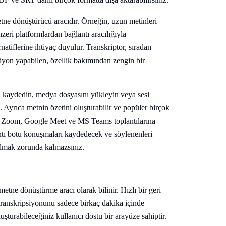
etne dönüştürücü aracıdır. Örneğin, uzun metinleri
eri platformlardan bağlantı aracılığıyla
atiflerine ihtiyaç duyulur. Transkriptor, sıradan
iyon yapabilen, özellik bakımından zengin bir
si kaydedin, medya dosyasını yükleyin veya sesi
Ayrıca metnin özetini oluşturabilir ve popüler birçok
or, Zoom, Google Meet ve MS Teams toplantılarına
lantı botu konuşmaları kaydedecek ve söylenenleri
almak zorunda kalmazsınız.
tne dönüştürme aracı olarak bilinir. Hızlı bir geri
n transkripsiyonunu sadece birkaç dakika içinde
şturabileceğiniz kullanıcı dostu bir arayüze sahiptir.