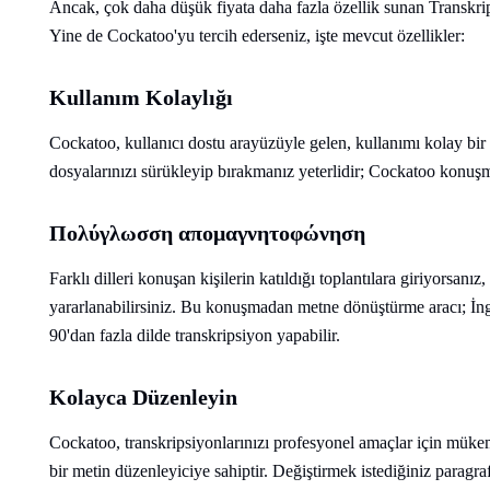
Ancak, çok daha düşük fiyata daha fazla özellik sunan Transkrip
Yine de Cockatoo'yu tercih ederseniz, işte mevcut özellikler:
Kullanım Kolaylığı
Cockatoo, kullanıcı dostu arayüzüyle gelen, kullanımı kolay bir
dosyalarınızı sürükleyip bırakmanız yeterlidir; Cockatoo konuşm
Πολύγλωσση απομαγνητοφώνηση
Farklı dilleri konuşan kişilerin katıldığı toplantılara giriyorsanı
yararlanabilirsiniz. Bu konuşmadan metne dönüştürme aracı; İng
90'dan fazla dilde transkripsiyon yapabilir.
Kolayca Düzenleyin
Cockatoo, transkripsiyonlarınızı profesyonel amaçlar için mükem
bir metin düzenleyiciye sahiptir. Değiştirmek istediğiniz paragraf