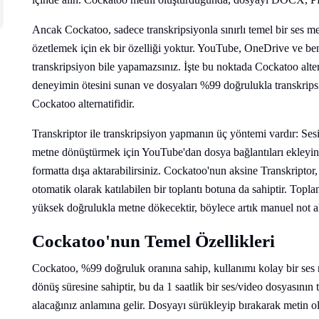
Ancak Cockatoo, sadece transkripsiyonla sınırlı temel bir ses m
özetlemek için ek bir özelliği yoktur. YouTube, OneDrive ve benz
transkripsiyon bile yapamazsınız. İşte bu noktada Cockatoo altern
deneyimin ötesini sunan ve dosyaları %99 doğrulukla transkrips
Cockatoo alternatifidir.
Transkriptor ile transkripsiyon yapmanın üç yöntemi vardır: Se
metne dönüştürmek için YouTube'dan dosya bağlantıları ekleyin. 
formatta dışa aktarabilirsiniz. Cockatoo'nun aksine Transkript
otomatik olarak katılabilen bir toplantı botuna da sahiptir. Top
yüksek doğrulukla metne dökecektir, böylece artık manuel not 
Cockatoo'nun Temel Özellikleri
Cockatoo, %99 doğruluk oranına sahip, kullanımı kolay bir ses me
dönüş süresine sahiptir, bu da 1 saatlik bir ses/video dosyasını
alacağınız anlamına gelir. Dosyayı sürükleyip bırakarak metin olu