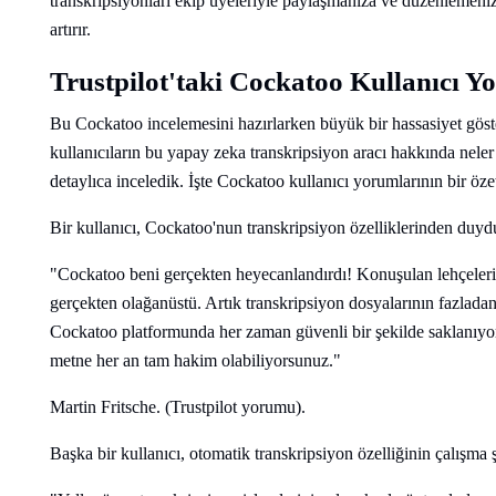
transkripsiyonları ekip üyeleriyle paylaşmanıza ve düzenlemenize 
artırır.
Trustpilot'taki Cockatoo Kullanıcı Y
Bu Cockatoo incelemesini hazırlarken büyük bir hassasiyet göste
kullanıcıların bu yapay zeka transkripsiyon aracı hakkında nel
detaylıca inceledik. İşte Cockatoo kullanıcı yorumlarının bir özet
Bir kullanıcı, Cockatoo'nun transkripsiyon özelliklerinden duyd
"Cockatoo beni gerçekten heyecanlandırdı! Konuşulan lehçeleri 
gerçekten olağanüstü. Artık transkripsiyon dosyalarının fazlada
Cockatoo platformunda her zaman güvenli bir şekilde saklanıyo
metne her an tam hakim olabiliyorsunuz."
Martin Fritsche. (Trustpilot yorumu).
Başka bir kullanıcı, otomatik transkripsiyon özelliğinin çalışma ş