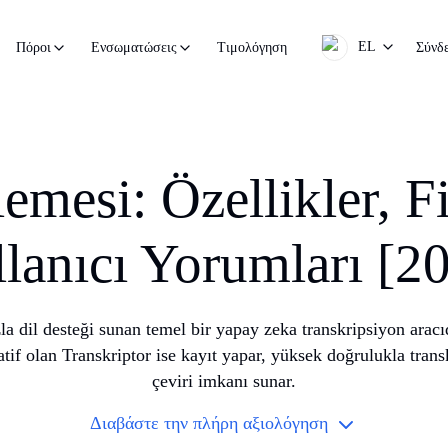
EL
Τιμολόγηση
Σύνδ
Πόροι
Ενσωματώσεις
emesi: Özellikler, F
lanıcı Yorumları [2
 dil desteği sunan temel bir yapay zeka transkripsiyon aracıd
tif olan Transkriptor ise kayıt yapar, yüksek doğrulukla trans
çeviri imkanı sunar.
Διαβάστε την πλήρη αξιολόγηση