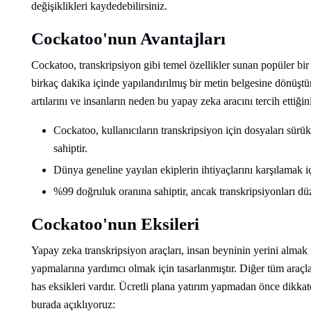
değişiklikleri kaydedebilirsiniz.
Cockatoo'nun Avantajları
Cockatoo, transkripsiyon gibi temel özellikler sunan popüler bi
birkaç dakika içinde yapılandırılmış bir metin belgesine dönüş
artılarını ve insanların neden bu yapay zeka aracını tercih ettiğin
Cockatoo, kullanıcıların transkripsiyon için dosyaları sürü
sahiptir.
Dünya geneline yayılan ekiplerin ihtiyaçlarını karşılamak içi
%99 doğruluk oranına sahiptir, ancak transkripsiyonları d
Cockatoo'nun Eksileri
Yapay zeka transkripsiyon araçları, insan beyninin yerini almak iç
yapmalarına yardımcı olmak için tasarlanmıştır. Diğer tüm araçl
has eksikleri vardır. Ücretli plana yatırım yapmadan önce dikka
burada açıklıyoruz: