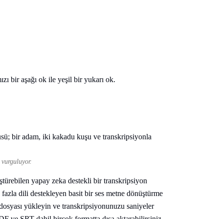
 vurguluyor.
ürebilen yapay zeka destekli bir transkripsiyon
 fazla dili destekleyen basit bir ses metne dönüştürme
 dosyası yükleyin ve transkripsiyonunuzu saniyeler
 ve SRT dahil birçok formatta dışa aktarabilirsiniz.