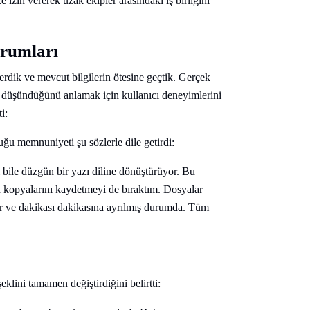
izin vererek uzak ekipler arasındaki iş birliğini
orumları
rdik ve mevcut bilgilerin ötesine geçtik. Gerçek
er düşündüğünü anlamak için kullanıcı deneyimlerini
i:
uğu memnuniyeti şu sözlerle dile getirdi:
bile düzgün bir yazı diline dönüştürüyor. Bu
n kopyalarını kaydetmeyi de bıraktım. Dosyalar
r ve dakikası dakikasına ayrılmış durumda. Tüm
eklini tamamen değiştirdiğini belirtti: