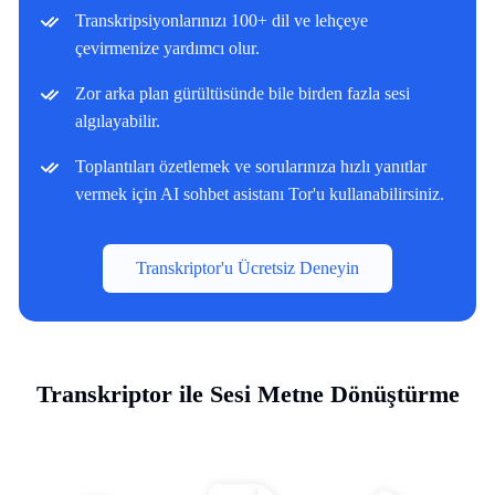
Transkripsiyonlarınızı 100+ dil ve lehçeye
çevirmenize yardımcı olur.
Zor arka plan gürültüsünde bile birden fazla sesi
algılayabilir.
Toplantıları özetlemek ve sorularınıza hızlı yanıtlar
vermek için AI sohbet asistanı Tor'u kullanabilirsiniz.
Transkriptor'u Ücretsiz Deneyin
Transkriptor ile Sesi Metne Dönüştürme