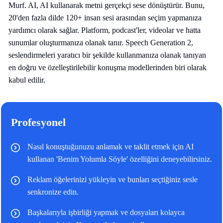
Murf. AI, AI kullanarak metni gerçekçi sese dönüştürür. Bunu,
20'den fazla dilde 120+ insan sesi arasından seçim yapmanıza
yardımcı olarak sağlar. Platform, podcast'ler, videolar ve hatta
sunumlar oluşturmanıza olanak tanır. Speech Generation 2,
seslendirmeleri yaratıcı bir şekilde kullanmanıza olanak tanıyan
en doğru ve özelleştirilebilir konuşma modellerinden biri olarak
kabul edilir.
Profesyonel
Nasıl konuştuğunuzu anlamak ve taklit etmek için AI
kullanan 'Benim Yolumla Söyle' özelliğini deneyebilirsiniz.
Reklam öğelerinizi yükleyin ve bunları seçtiğiniz sesle
senkronize edin.
Başkalarıyla işbirliği yapmak ve dosyaları kolayca