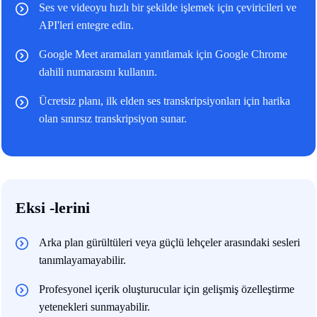
Ses ve videoyu hızlı bir şekilde işlemek için çeviricileri ve
API'leri entegre edin.
Google Meet aramaları yanıtlamak için Google Chrome
dahili numarasını kullanın.
Ücretsiz planı, ilk elden ses transkripsiyonları için harika
olan sınırsız transkripsiyon sunar.
Eksi -lerini
Arka plan gürültüleri veya güçlü lehçeler arasındaki sesleri
tanımlayamayabilir.
Profesyonel içerik oluşturucular için gelişmiş özelleştirme
yetenekleri sunmayabilir.