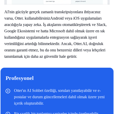
AI'nin gücüyle gerçek zamanlı transkripsiyonlara ihtiyacınız
varsa, Otter. kullanabilirsinizAndroid veya iOS uygulamaları
aracılığıyla yapay zeka. İş akışlarını otomatikleştirerek ve Slack,
Google Ekosistemi ve hatta Microsoft dahil olmak üzere en sık
kullandığınız uygulamalarla entegrasyon sağlayarak işyeri
verimliliğini artırdığı bilinmektedir. Ancak, Otter.AI, doğruluk
oranını garanti etmez, bu da onu benzersiz dilleri veya lehçeleri
tanımlamak için daha az güvenilir hale getirir.
Profesyonel
Otter'ın AI Sohbet özelliği, soruları yanıtlayabilir ve e-
postalar ve durum güncellemeleri dahil olmak üzere yeni
içerik oluşturabilir.
Bir saatlik bir toplantıyı saniyeler içinde özetleyebilir.