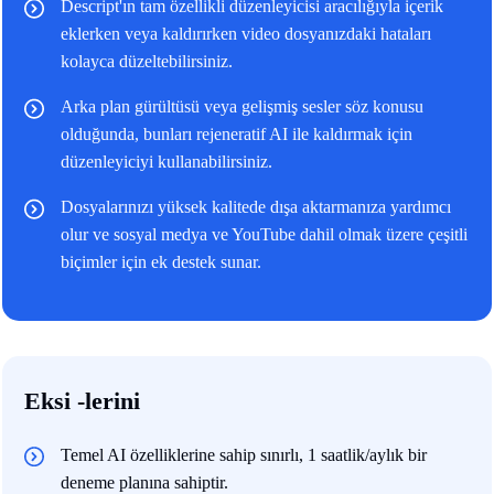
Descript'ın tam özellikli düzenleyicisi aracılığıyla içerik
eklerken veya kaldırırken video dosyanızdaki hataları
kolayca düzeltebilirsiniz.
Arka plan gürültüsü veya gelişmiş sesler söz konusu
olduğunda, bunları rejeneratif AI ile kaldırmak için
düzenleyiciyi kullanabilirsiniz.
Dosyalarınızı yüksek kalitede dışa aktarmanıza yardımcı
olur ve sosyal medya ve YouTube dahil olmak üzere çeşitli
biçimler için ek destek sunar.
Eksi -lerini
Temel AI özelliklerine sahip sınırlı, 1 saatlik/aylık bir
deneme planına sahiptir.