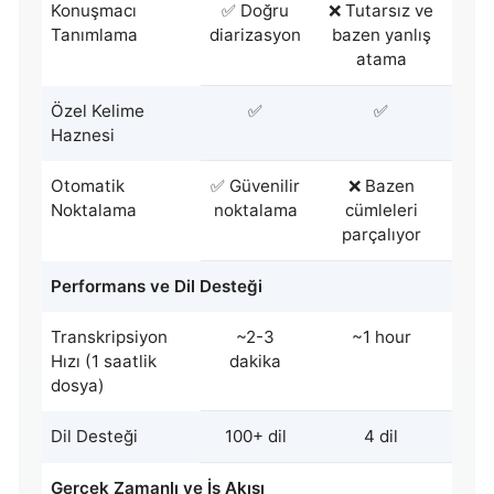
Konuşmacı
✅ Doğru
❌ Tutarsız ve
Tanımlama
diarizasyon
bazen yanlış
atama
Özel Kelime
✅
✅
Haznesi
Otomatik
✅ Güvenilir
❌ Bazen
Noktalama
noktalama
cümleleri
parçalıyor
Performans ve Dil Desteği
Transkripsiyon
~2-3
~1 hour
Hızı (1 saatlik
dakika
dosya)
Dil Desteği
100+ dil
4 dil
Gerçek Zamanlı ve İş Akışı