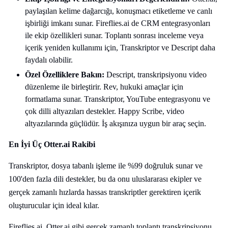
paylaşılan kelime dağarcığı, konuşmacı etiketleme ve canlı
işbirliği imkanı sunar. Fireflies.ai de CRM entegrasyonları
ile ekip özellikleri sunar. Toplantı sonrası inceleme veya
içerik yeniden kullanımı için, Transkriptor ve Descript daha
faydalı olabilir.
Özel Özelliklere Bakın:
Descript, transkripsiyonu video
düzenleme ile birleştirir. Rev, hukuki amaçlar için
formatlama sunar. Transkriptor, YouTube entegrasyonu ve
çok dilli altyazıları destekler. Happy Scribe, video
altyazılarında güçlüdür. İş akışınıza uygun bir araç seçin.
En İyi Üç Otter.ai Rakibi
Transkriptor, dosya tabanlı işleme ile %99 doğruluk sunar ve
100'den fazla dili destekler, bu da onu uluslararası ekipler ve
gerçek zamanlı hızlarda hassas transkriptler gerektiren içerik
oluşturucular için ideal kılar.
Fireflies.ai, Otter.ai gibi gerçek zamanlı toplantı transkripsiyonu