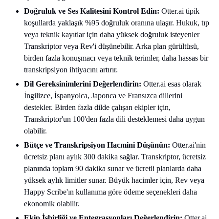
Doğruluk ve Ses Kalitesini Kontrol Edin:
Otter.ai tipik
koşullarda yaklaşık %95 doğruluk oranına ulaşır. Hukuk, tıp
veya teknik kayıtlar için daha yüksek doğruluk isteyenler
Transkriptor veya Rev'i düşünebilir. Arka plan gürültüsü,
birden fazla konuşmacı veya teknik terimler, daha hassas bir
transkripsiyon ihtiyacını artırır.
Dil Gereksinimlerini Değerlendirin:
Otter.ai esas olarak
İngilizce, İspanyolca, Japonca ve Fransızca dillerini
destekler. Birden fazla dilde çalışan ekipler için,
Transkriptor'un 100'den fazla dili desteklemesi daha uygun
olabilir.
Bütçe ve Transkripsiyon Hacmini Düşünün:
Otter.ai'nin
ücretsiz planı aylık 300 dakika sağlar. Transkriptor, ücretsiz
planında toplam 90 dakika sunar ve ücretli planlarda daha
yüksek aylık limitler sunar. Büyük hacimler için, Rev veya
Happy Scribe'ın kullanıma göre ödeme seçenekleri daha
ekonomik olabilir.
Ekip İşbirliği ve Entegrasyonları Değerlendirin:
Otter.ai,