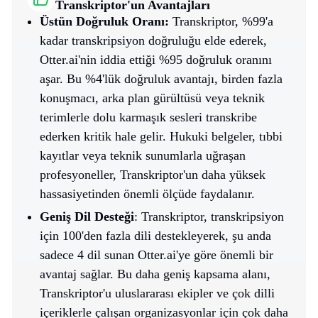
Transkriptor'un Avantajları
Üstün Doğruluk Oranı:
Transkriptor, %99'a
kadar transkripsiyon doğruluğu elde ederek,
Otter.ai'nin iddia ettiği %95 doğruluk oranını
aşar. Bu %4'lük doğruluk avantajı, birden fazla
konuşmacı, arka plan gürültüsü veya teknik
terimlerle dolu karmaşık sesleri transkribe
ederken kritik hale gelir. Hukuki belgeler, tıbbi
kayıtlar veya teknik sunumlarla uğraşan
profesyoneller, Transkriptor'un daha yüksek
hassasiyetinden önemli ölçüde faydalanır.
Geniş Dil Desteği
: Transkriptor, transkripsiyon
için 100'den fazla dili destekleyerek, şu anda
sadece 4 dil sunan Otter.ai'ye göre önemli bir
avantaj sağlar. Bu daha geniş kapsama alanı,
Transkriptor'u uluslararası ekipler ve çok dilli
içeriklerle çalışan organizasyonlar için çok daha