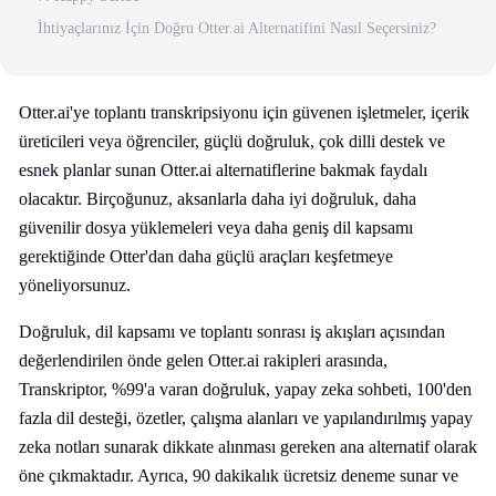
İhtiyaçlarınız İçin Doğru Otter.ai Alternatifini Nasıl Seçersiniz?
Otter.ai'ye toplantı transkripsiyonu için güvenen işletmeler, içerik
üreticileri veya öğrenciler, güçlü doğruluk, çok dilli destek ve
esnek planlar sunan Otter.ai alternatiflerine bakmak faydalı
olacaktır. Birçoğunuz, aksanlarla daha iyi doğruluk, daha
güvenilir dosya yüklemeleri veya daha geniş dil kapsamı
gerektiğinde Otter'dan daha güçlü araçları keşfetmeye
yöneliyorsunuz.
Doğruluk, dil kapsamı ve toplantı sonrası iş akışları açısından
değerlendirilen önde gelen Otter.ai rakipleri arasında,
Transkriptor, %99'a varan doğruluk, yapay zeka sohbeti, 100'den
fazla dil desteği, özetler, çalışma alanları ve yapılandırılmış yapay
zeka notları sunarak dikkate alınması gereken ana alternatif olarak
öne çıkmaktadır. Ayrıca, 90 dakikalık ücretsiz deneme sunar ve