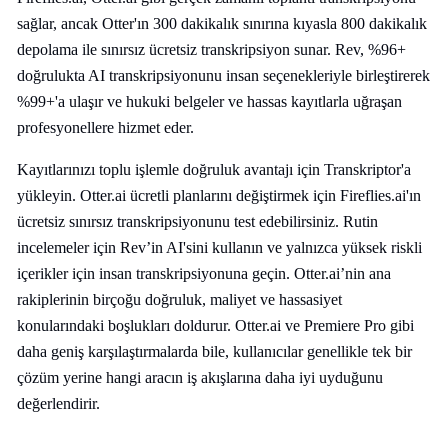
sağlar, ancak Otter'ın 300 dakikalık sınırına kıyasla 800 dakikalık
depolama ile sınırsız ücretsiz transkripsiyon sunar. Rev, %96+
doğrulukta AI transkripsiyonunu insan seçenekleriyle birleştirerek
%99+'a ulaşır ve hukuki belgeler ve hassas kayıtlarla uğraşan
profesyonellere hizmet eder.
Kayıtlarınızı toplu işlemle doğruluk avantajı için Transkriptor'a
yükleyin. Otter.ai ücretli planlarını değiştirmek için Fireflies.ai'ın
ücretsiz sınırsız transkripsiyonunu test edebilirsiniz. Rutin
incelemeler için Rev’in AI'sini kullanın ve yalnızca yüksek riskli
içerikler için insan transkripsiyonuna geçin. Otter.ai’nin ana
rakiplerinin birçoğu doğruluk, maliyet ve hassasiyet
konularındaki boşlukları doldurur. Otter.ai ve Premiere Pro gibi
daha geniş karşılaştırmalarda bile, kullanıcılar genellikle tek bir
çözüm yerine hangi aracın iş akışlarına daha iyi uyduğunu
değerlendirir.