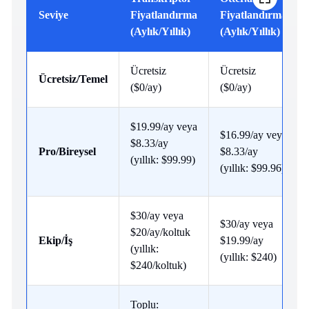
Seviye
Fiyatlandırma
Fiyatlandırma
(Aylık/Yıllık)
(Aylık/Yıllık)
Ücretsiz
Ücretsiz
Ücretsiz/Temel
($0/ay) ​
($0/ay)
$19.99/ay veya
$16.99/ay veya
$8.33/ay
Pro/Bireysel
$8.33/ay
(yıllık: $99.99)
(yıllık: $99.96)
$30/ay veya
$30/ay veya
$20/ay/koltuk
Ekip/İş
$19.99/ay
(yıllık:
(yıllık: $240)
$240/koltuk) ​
Toplu: