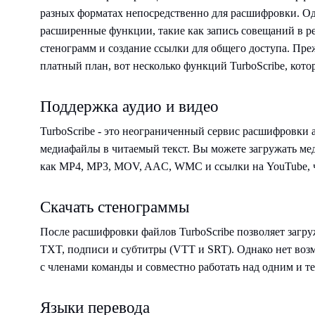
разных форматах непосредственно для расшифровки. Од
расширенные функции, такие как запись совещаний в р
стенограмм и создание ссылки для общего доступа. Пре
платный план, вот несколько функций TurboScribe, кот
Поддержка аудио и видео
TurboScribe - это неограниченный сервис расшифровки 
медиафайлы в читаемый текст. Вы можете загружать ме
как MP4, MP3, MOV, AAC, WMC и ссылки на YouTube, ч
Скачать стенограммы
После расшифровки файлов TurboScribe позволяет заг
TXT, подписи и субтитры (VTT и SRT). Однако нет воз
с членами команды и совместно работать над одним и т
Языки перевода