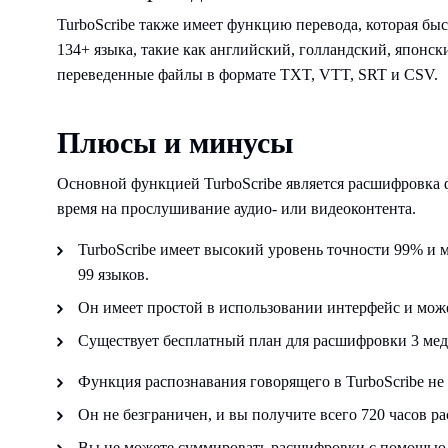
TurboScribe также имеет функцию перевода, которая бы
134+ языка, такие как английский, голландский, японск
переведенные файлы в формате TXT, VTT, SRT и CSV.
Плюсы и минусы
Основной функцией TurboScribe является расшифровка ф
время на прослушивание аудио- или видеоконтента.
TurboScribe имеет высокий уровень точности 99% и 
99 языков.
Он имеет простой в использовании интерфейс и мож
Существует бесплатный план для расшифровки 3 мед
Функция распознавания говорящего в TurboScribe не 
Он не безграничен, и вы получите всего 720 часов р
Вы не можете суммировать расшифровки с помощью T