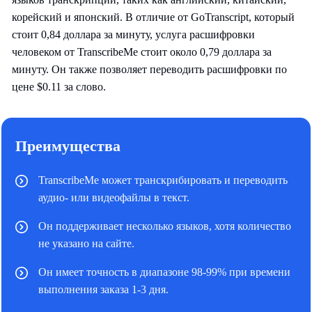
корейский и японский. В отличие от GoTranscript, который
стоит 0,84 доллара за минуту, услуга расшифровки
человеком от TranscribeMe стоит около 0,79 доллара за
минуту. Он также позволяет переводить расшифровки по
цене $0.11 за слово.
Преимущества
TranscribeMe может транскрибировать и переводить
аудио- или видеофайлы в текст.
Он поддерживает несколько языков, хотя количество
не указано на сайте.
Он имеет точность в диапазоне 98-99% при времени
выполнения заказа 1-3 дня.