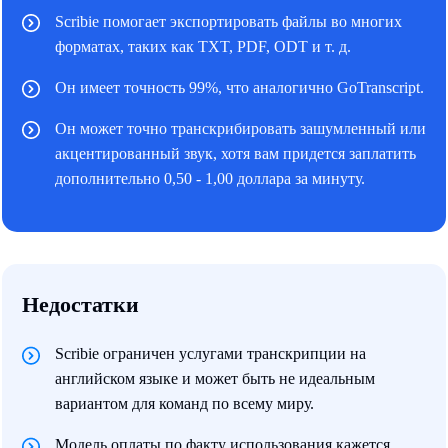
Scribie помогает экспортировать файлы во многих
форматах, таких как TXT, PDF, ODT и т. д.
Он имеет точность 99%, что аналогично GoTranscript.
Он может точно транскрибировать зашумленный или
акцентированный звук, хотя вам придется заплатить
дополнительно 0,50 - 1,00 доллара за минуту.
Недостатки
Scribie ограничен услугами транскрипции на
английском языке и может быть не идеальным
вариантом для команд по всему миру.
Модель оплаты по факту использования кажется