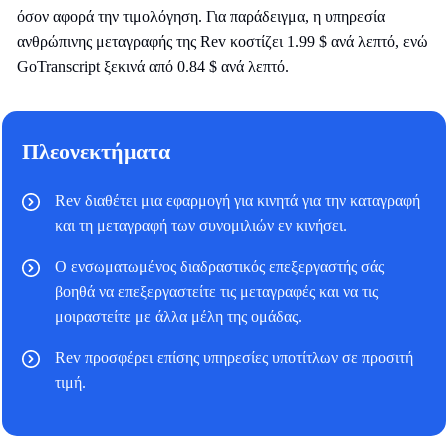
όσον αφορά την τιμολόγηση. Για παράδειγμα, η υπηρεσία
ανθρώπινης μεταγραφής της Rev κοστίζει 1.99 $ ανά λεπτό, ενώ
GoTranscript ξεκινά από 0.84 $ ανά λεπτό.
Πλεονεκτήματα
Rev διαθέτει μια εφαρμογή για κινητά για την καταγραφή
και τη μεταγραφή των συνομιλιών εν κινήσει.
Ο ενσωματωμένος διαδραστικός επεξεργαστής σάς
βοηθά να επεξεργαστείτε τις μεταγραφές και να τις
μοιραστείτε με άλλα μέλη της ομάδας.
Rev προσφέρει επίσης υπηρεσίες υποτίτλων σε προσιτή
τιμή.