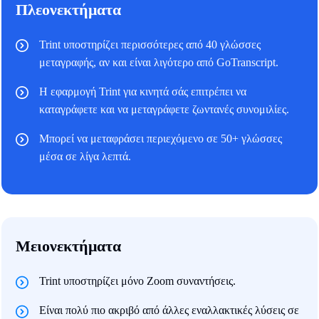
Πλεονεκτήματα
Trint υποστηρίζει περισσότερες από 40 γλώσσες
μεταγραφής, αν και είναι λιγότερο από GoTranscript.
Η εφαρμογή Trint για κινητά σάς επιτρέπει να
καταγράφετε και να μεταγράφετε ζωντανές συνομιλίες.
Μπορεί να μεταφράσει περιεχόμενο σε 50+ γλώσσες
μέσα σε λίγα λεπτά.
Μειονεκτήματα
Trint υποστηρίζει μόνο Zoom συναντήσεις.
Είναι πολύ πιο ακριβό από άλλες εναλλακτικές λύσεις σε