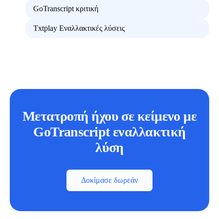
GoTranscript κριτική
Txtplay Εναλλακτικές λύσεις
Μετατροπή ήχου σε κείμενο με
GoTranscript εναλλακτική
λύση
Δοκίμασε δωρεάν