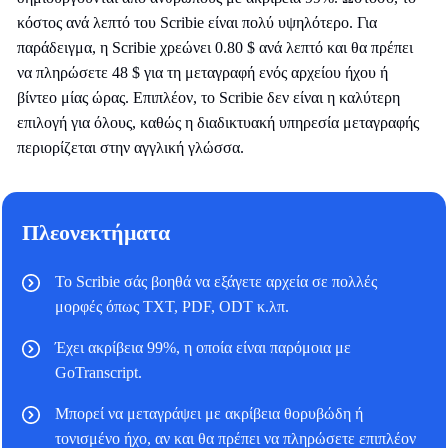
κόστος ανά λεπτό του Scribie είναι πολύ υψηλότερο. Για
παράδειγμα, η Scribie χρεώνει 0.80 $ ανά λεπτό και θα πρέπει
να πληρώσετε 48 $ για τη μεταγραφή ενός αρχείου ήχου ή
βίντεο μίας ώρας. Επιπλέον, το Scribie δεν είναι η καλύτερη
επιλογή για όλους, καθώς η διαδικτυακή υπηρεσία μεταγραφής
περιορίζεται στην αγγλική γλώσσα.
Πλεονεκτήματα
Το Scribie σάς βοηθά να εξάγετε αρχεία σε πολλές
μορφές όπως TXT, PDF, ODT κ.λπ.
Έχει ακρίβεια 99%, η οποία είναι παρόμοια με
GoTranscript.
Μπορεί να μεταγράψει με ακρίβεια θορυβώδη ή
τονισμένο ήχο, αν και θα πρέπει να πληρώσετε επιπλέον