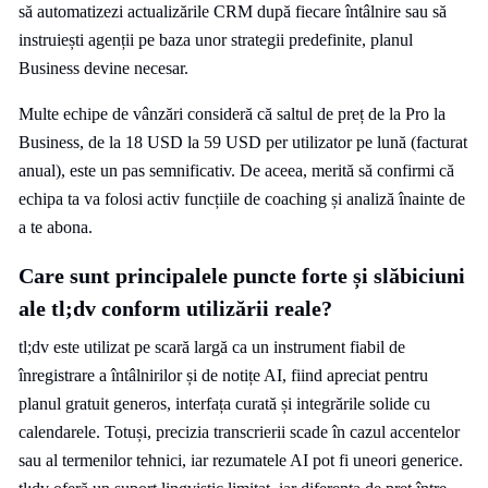
să automatizezi actualizările CRM după fiecare întâlnire sau să
instruiești agenții pe baza unor strategii predefinite, planul
Business devine necesar.
Multe echipe de vânzări consideră că saltul de preț de la Pro la
Business, de la 18 USD la 59 USD per utilizator pe lună (facturat
anual), este un pas semnificativ. De aceea, merită să confirmi că
echipa ta va folosi activ funcțiile de coaching și analiză înainte de
a te abona.
Care sunt principalele puncte forte și slăbiciuni
ale tl;dv conform utilizării reale?
tl;dv este utilizat pe scară largă ca un instrument fiabil de
înregistrare a întâlnirilor și de notițe AI, fiind apreciat pentru
planul gratuit generos, interfața curată și integrările solide cu
calendarele. Totuși, precizia transcrierii scade în cazul accentelor
sau al termenilor tehnici, iar rezumatele AI pot fi uneori generice.