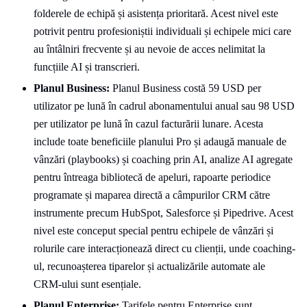
folderele de echipă și asistența prioritară. Acest nivel este
potrivit pentru profesioniștii individuali și echipele mici care
au întâlniri frecvente și au nevoie de acces nelimitat la
funcțiile AI și transcrieri.
Planul Business:
Planul Business costă 59 USD per
utilizator pe lună în cadrul abonamentului anual sau 98 USD
per utilizator pe lună în cazul facturării lunare. Acesta
include toate beneficiile planului Pro și adaugă manuale de
vânzări (playbooks) și coaching prin AI, analize AI agregate
pentru întreaga bibliotecă de apeluri, rapoarte periodice
programate și maparea directă a câmpurilor CRM către
instrumente precum HubSpot, Salesforce și Pipedrive. Acest
nivel este conceput special pentru echipele de vânzări și
rolurile care interacționează direct cu clienții, unde coaching-
ul, recunoașterea tiparelor și actualizările automate ale
CRM-ului sunt esențiale.
Planul Enterprise:
Tarifele pentru Enterprise sunt