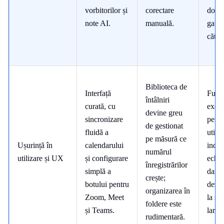
vorbitorilor și
corectare
docu
note AI.
manuală.
gata 
către 
Biblioteca de
Interfață
Func
întâlniri
curată, cu
excel
devine greu
sincronizare
pentr
de gestionat
fluidă a
utiliz
pe măsură ce
Ușurință în
calendarului
indiv
numărul
utilizare și UX
și configurare
echip
înregistrărilor
simplă a
dar d
crește;
botului pentru
dezor
organizarea în
Zoom, Meet
la sc
foldere este
și Teams.
largă
rudimentară.