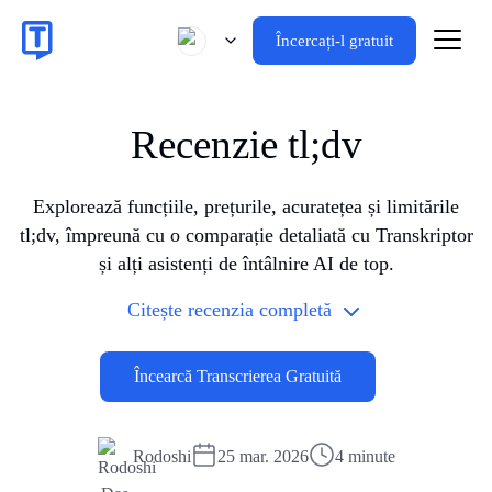
Încercați-l gratuit
Recenzie tl;dv
Explorează funcțiile, prețurile, acuratețea și limitările
tl;dv, împreună cu o comparație detaliată cu Transkriptor
și alți asistenți de întâlnire AI de top.
Citește recenzia completă
Încearcă Transcrierea Gratuită
Rodoshi
25 mar. 2026
4 minute