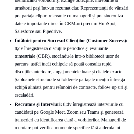
identificând vorbitorii și extrage obiecțiile, întrebările și
următorii pași într-un rezumat clar. Reprezentanții de vânzări
pot partaja clipuri relevante cu managerii și pot sincroniza
datele importante direct în CRM-uri precum HubSpot,
Salesforce sau Pipedrive.
Întâlniri pentru Succesul Clienților (Customer Success):
tl;dv înregistrează discuțiile periodice și evaluările
trimestriale (QBR), stocându-le într-o bibliotecă ușor de
parcurs, astfel încât echipele să poată consulta rapid
discuțiile anterioare, angajamentele luate și citatele exacte.
Șabloanele structurate și folderele partajate mențin întreaga
echipă aliniată pentru reînnoiri de contracte, follow-up-uri și
escaladări.
Recrutare și Interviuri:
tl;dv înregistrează interviurile cu
candidații pe Google Meet, Zoom sau Teams și generează
transcrieri cu identificarea clară a vorbitorilor. Managerii de
recrutare pot verifica momente specifice fără a derula tot