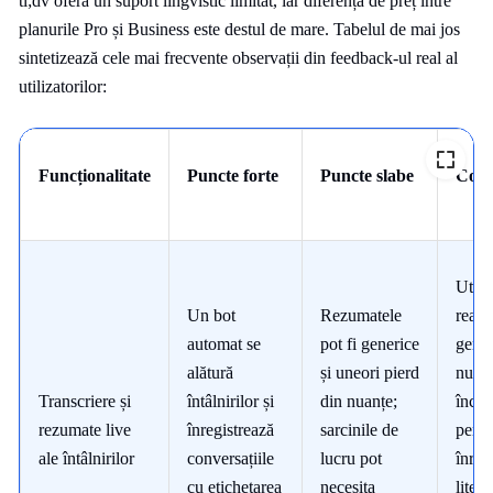
tl;dv oferă un suport lingvistic limitat, iar diferența de preț între
planurile Pro și Business este destul de mare. Tabelul de mai jos
sintetizează cele mai frecvente observații din feedback-ul real al
utilizatorilor:
Funcționalitate
Puncte forte
Puncte slabe
Come
Util 
Un bot
Rezumatele
reami
automat se
pot fi generice
gener
alătură
și uneori pierd
nu es
Transcriere și
întâlnirilor și
din nuanțe;
încre
rezumate live
înregistrează
sarcinile de
pentr
ale întâlnirilor
conversațiile
lucru pot
înregi
cu etichetarea
necesita
litera