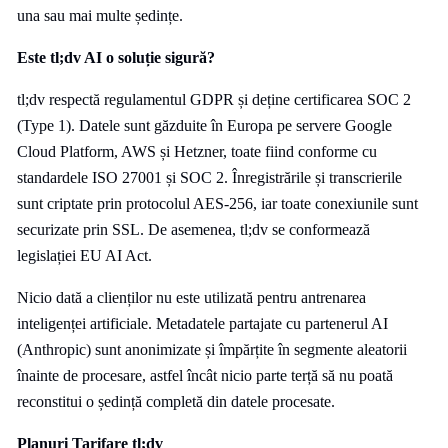
una sau mai multe ședințe.
Este tl;dv AI o soluție sigură?
tl;dv respectă regulamentul GDPR și deține certificarea SOC 2
(Type 1). Datele sunt găzduite în Europa pe servere Google
Cloud Platform, AWS și Hetzner, toate fiind conforme cu
standardele ISO 27001 și SOC 2. Înregistrările și transcrierile
sunt criptate prin protocolul AES-256, iar toate conexiunile sunt
securizate prin SSL. De asemenea, tl;dv se conformează
legislației EU AI Act.
Nicio dată a clienților nu este utilizată pentru antrenarea
inteligenței artificiale. Metadatele partajate cu partenerul AI
(Anthropic) sunt anonimizate și împărțite în segmente aleatorii
înainte de procesare, astfel încât nicio parte terță să nu poată
reconstitui o ședință completă din datele procesate.
Planuri Tarifare tl;dv