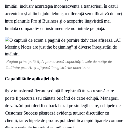
limitări, inclusiv acuratețea inconsecventă a transcrierii în cazul
accentelor și al limbajului tehnic, o diferență semnificativă de preț
între planurile Pro și Business și o acoperire lingvistică mai
limitată comparativ cu instrumentele noi intrate pe piață.
Pagina principală tl;dv promovează capacitățile sale de notițe de
întâlnire prin AI și afișează înregistrările anterioare.
Capabilitățile aplicației tl;dv
tl;dv transformă fiecare ședință înregistrată într-o resursă care
poate fi parcursă sau căutată oricând de către echipă. Managerii
de vânzări pot oferi feedback bazat pe strategii clare, echipele de
Customer Success păstrează evidența tuturor discuțiilor cu
clienții, iar echipele de produs pot identifica rapid tiparele comune
dintr-o serie de interviuri cu utilizatorii.