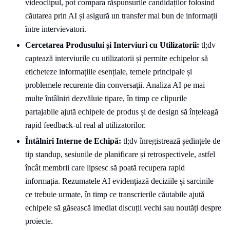
videoclipul, pot compara răspunsurile candidaților folosind
căutarea prin AI și asigură un transfer mai bun de informații
între intervievatori.
Cercetarea Produsului și Interviuri cu Utilizatorii:
tl;dv
captează interviurile cu utilizatorii și permite echipelor să
eticheteze informațiile esențiale, temele principale și
problemele recurente din conversații. Analiza AI pe mai
multe întâlniri dezvăluie tipare, în timp ce clipurile
partajabile ajută echipele de produs și de design să înțeleagă
rapid feedback-ul real al utilizatorilor.
Întâlniri Interne de Echipă:
tl;dv înregistrează ședințele de
tip standup, sesiunile de planificare și retrospectivele, astfel
încât membrii care lipsesc să poată recupera rapid
informația. Rezumatele AI evidențiază deciziile și sarcinile
ce trebuie urmate, în timp ce transcrierile căutabile ajută
echipele să găsească imediat discuții vechi sau noutăți despre
proiecte.