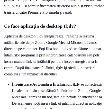
SRT și VTT și permite încărcarea fișierelor audio și video, făcând
transferul către Premiere Pro simplu și rapid.
Ce face aplicația de desktop tl;dv?
Aplicația de desktop tl;dv înregistrează, transcrie și rezumă
întâlnirile tale de pe Zoom, Google Meet și Microsoft Teams
direct de pe computer. Poți lăsa botul tl;dv să se alăture automat
întâlnirilor programate prin sincronizarea calendarului sau poți
insera manual link-ul întâlnirii pentru a începe înregistrarea la
cerere. După finalizarea întâlnirii, tl;dv îți oferă o transcriere
completă și un rezumat al discuției.
Înregistrare Automată a Întâlnirilor
: tl;dv se conectează
la calendarul tău și se alătură întâlnirilor de Zoom, Google
Meet sau Teams ca un bot, fără a fi nevoie de intervenția ta.
De asemenea, poți insera link-ul întâlnirii direct în aplicație