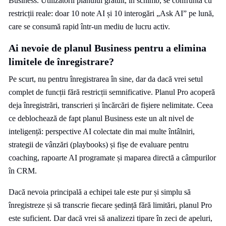
Business. Utilizatorii planului gratuit, în schimb, se confruntă cu
restricții reale: doar 10 note AI și 10 interogări „Ask AI” pe lună,
care se consumă rapid într-un mediu de lucru activ.
Ai nevoie de planul Business pentru a elimina
limitele de înregistrare?
Pe scurt, nu pentru înregistrarea în sine, dar da dacă vrei setul
complet de funcții fără restricții semnificative. Planul Pro acoperă
deja înregistrări, transcrieri și încărcări de fișiere nelimitate. Ceea
ce deblochează de fapt planul Business este un alt nivel de
inteligență: perspective AI colectate din mai multe întâlniri,
strategii de vânzări (playbooks) și fișe de evaluare pentru
coaching, rapoarte AI programate și maparea directă a câmpurilor
în CRM.
Dacă nevoia principală a echipei tale este pur și simplu să
înregistreze și să transcrie fiecare ședință fără limitări, planul Pro
este suficient. Dar dacă vrei să analizezi tipare în zeci de apeluri,