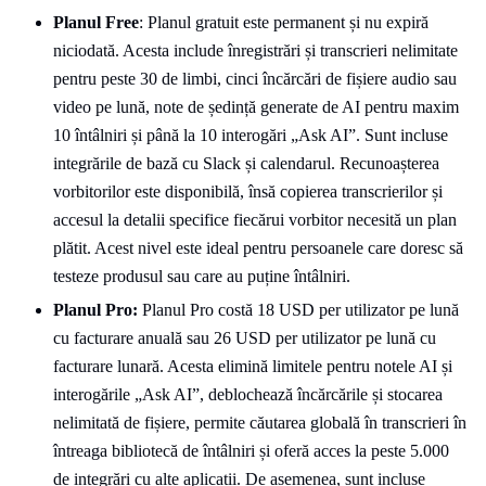
Planul Free
: Planul gratuit este permanent și nu expiră
niciodată. Acesta include înregistrări și transcrieri nelimitate
pentru peste 30 de limbi, cinci încărcări de fișiere audio sau
video pe lună, note de ședință generate de AI pentru maxim
10 întâlniri și până la 10 interogări „Ask AI”. Sunt incluse
integrările de bază cu Slack și calendarul. Recunoașterea
vorbitorilor este disponibilă, însă copierea transcrierilor și
accesul la detalii specifice fiecărui vorbitor necesită un plan
plătit. Acest nivel este ideal pentru persoanele care doresc să
testeze produsul sau care au puține întâlniri.
Planul Pro:
Planul Pro costă 18 USD per utilizator pe lună
cu facturare anuală sau 26 USD per utilizator pe lună cu
facturare lunară. Acesta elimină limitele pentru notele AI și
interogările „Ask AI”, deblochează încărcările și stocarea
nelimitată de fișiere, permite căutarea globală în transcrieri în
întreaga bibliotecă de întâlniri și oferă acces la peste 5.000
de integrări cu alte aplicații. De asemenea, sunt incluse