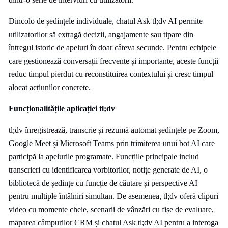
Dincolo de ședințele individuale, chatul Ask tl;dv AI permite
utilizatorilor să extragă decizii, angajamente sau tipare din
întregul istoric de apeluri în doar câteva secunde. Pentru echipele
care gestionează conversații frecvente și importante, aceste funcții
reduc timpul pierdut cu reconstituirea contextului și cresc timpul
alocat acțiunilor concrete.
Funcționalitățile aplicației tl;dv
tl;dv înregistrează, transcrie și rezumă automat ședințele pe Zoom,
Google Meet și Microsoft Teams prin trimiterea unui bot AI care
participă la apelurile programate. Funcțiile principale includ
transcrieri cu identificarea vorbitorilor, notițe generate de AI, o
bibliotecă de ședințe cu funcție de căutare și perspective AI
pentru multiple întâlniri simultan. De asemenea, tl;dv oferă clipuri
video cu momente cheie, scenarii de vânzări cu fișe de evaluare,
maparea câmpurilor CRM și chatul Ask tl;dv AI pentru a interoga