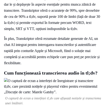
dar le și depășește în aspecte esențiale pentru munca zilnică de
transcriere. Transkriptor oferă o acuratețe de 99%, spre deosebire
de cea de 90% a tl;dv, suportă peste 100 de limbi (față de doar 30
la tl;dv) și permite exportul în formate precum WORD, text
simplu, SRT și VTT, opțiuni indisponibile la tl;dv.
În plus, Transkriptor oferă rezumate detaliate generate de AI, un
chat AI integrat pentru interogarea transcrierilor și autentificare
rapidă prin conturile Apple și Microsoft, fiind o soluție mai
completă și accesibilă pentru echipele care pun preț pe precizie și
flexibilitate.
Cum funcționează transcrierea audio în tl;dv?
O captură de ecran a interfeței tl;dv care afișează notițele și transcrierea
unei întâlniri.