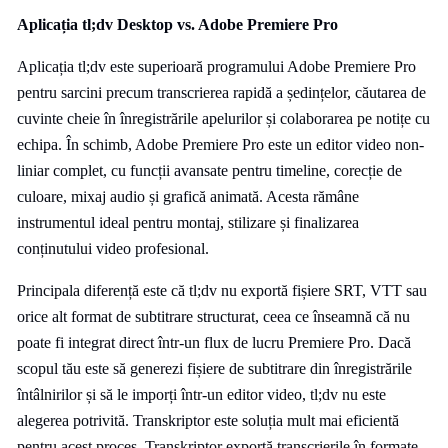
Aplicația tl;dv Desktop vs. Adobe Premiere Pro
Aplicația tl;dv este superioară programului Adobe Premiere Pro
pentru sarcini precum transcrierea rapidă a ședințelor, căutarea de
cuvinte cheie în înregistrările apelurilor și colaborarea pe notițe cu
echipa. În schimb, Adobe Premiere Pro este un editor video non-
liniar complet, cu funcții avansate pentru timeline, corecție de
culoare, mixaj audio și grafică animată. Acesta rămâne
instrumentul ideal pentru montaj, stilizare și finalizarea
conținutului video profesional.
Principala diferență este că tl;dv nu exportă fișiere SRT, VTT sau
orice alt format de subtitrare structurat, ceea ce înseamnă că nu
poate fi integrat direct într-un flux de lucru Premiere Pro. Dacă
scopul tău este să generezi fișiere de subtitrare din înregistrările
întâlnirilor și să le imporți într-un editor video, tl;dv nu este
alegerea potrivită. Transkriptor este soluția mult mai eficientă
pentru acest proces. Transkriptor exportă transcrierile în formate