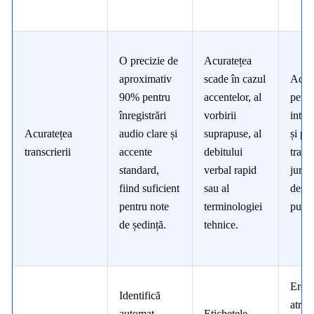
O precizie de
Acuratețea
aproximativ
scade în cazul
Accep
90% pentru
accentelor, al
pentr
înregistrări
vorbirii
inter
Acuratețea
audio clare și
suprapuse, al
și pe
transcrierii
accente
debitului
transc
standard,
verbal rapid
jurid
fiind suficient
sau al
desti
pentru note
terminologiei
publi
de ședință.
tehnice.
Erori
Identifică
atrib
automat
Etichetele