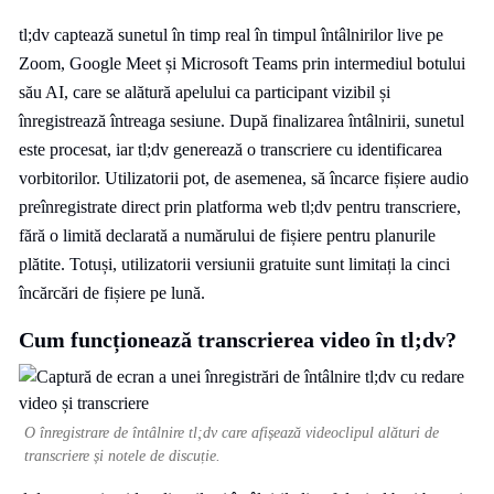
tl;dv captează sunetul în timp real în timpul întâlnirilor live pe
Zoom, Google Meet și Microsoft Teams prin intermediul botului
său AI, care se alătură apelului ca participant vizibil și
înregistrează întreaga sesiune. După finalizarea întâlnirii, sunetul
este procesat, iar tl;dv generează o transcriere cu identificarea
vorbitorilor. Utilizatorii pot, de asemenea, să încarce fișiere audio
preînregistrate direct prin platforma web tl;dv pentru transcriere,
fără o limită declarată a numărului de fișiere pentru planurile
plătite. Totuși, utilizatorii versiunii gratuite sunt limitați la cinci
încărcări de fișiere pe lună.
Cum funcționează transcrierea video în tl;dv?
O înregistrare de întâlnire tl;dv care afișează videoclipul alături de
transcriere și notele de discuție.