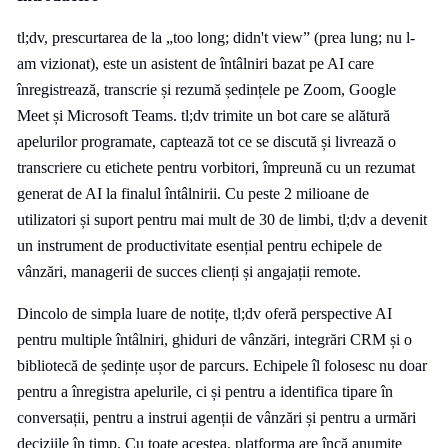
tl;dv, prescurtarea de la „too long; didn't view” (prea lung; nu l-
am vizionat), este un asistent de întâlniri bazat pe AI care
înregistrează, transcrie și rezumă ședințele pe Zoom, Google
Meet și Microsoft Teams. tl;dv trimite un bot care se alătură
apelurilor programate, captează tot ce se discută și livrează o
transcriere cu etichete pentru vorbitori, împreună cu un rezumat
generat de AI la finalul întâlnirii. Cu peste 2 milioane de
utilizatori și suport pentru mai mult de 30 de limbi, tl;dv a devenit
un instrument de productivitate esențial pentru echipele de
vânzări, managerii de succes clienți și angajații remote.
Dincolo de simpla luare de notițe, tl;dv oferă perspective AI
pentru multiple întâlniri, ghiduri de vânzări, integrări CRM și o
bibliotecă de ședințe ușor de parcurs. Echipele îl folosesc nu doar
pentru a înregistra apelurile, ci și pentru a identifica tipare în
conversații, pentru a instrui agenții de vânzări și pentru a urmări
deciziile în timp. Cu toate acestea, platforma are încă anumite