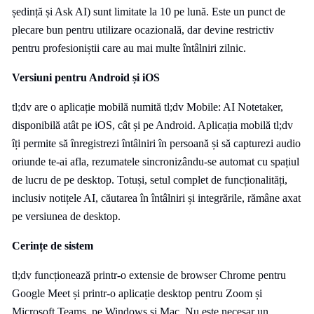
ședință și Ask AI) sunt limitate la 10 pe lună. Este un punct de
plecare bun pentru utilizare ocazională, dar devine restrictiv
pentru profesioniștii care au mai multe întâlniri zilnic.
Versiuni pentru Android și iOS
tl;dv are o aplicație mobilă numită tl;dv Mobile: AI Notetaker,
disponibilă atât pe iOS, cât și pe Android. Aplicația mobilă tl;dv
îți permite să înregistrezi întâlniri în persoană și să capturezi audio
oriunde te-ai afla, rezumatele sincronizându-se automat cu spațiul
de lucru de pe desktop. Totuși, setul complet de funcționalități,
inclusiv notițele AI, căutarea în întâlniri și integrările, rămâne axat
pe versiunea de desktop.
Cerințe de sistem
tl;dv funcționează printr-o extensie de browser Chrome pentru
Google Meet și printr-o aplicație desktop pentru Zoom și
Microsoft Teams, pe Windows și Mac. Nu este necesar un