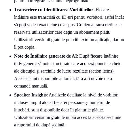
pentru a înregistra sesiunile neprogramate.
Transcriere cu Identificarea Vorbitorilor
: Fiecare
întâlnire este transcrisă cu ID-uri pentru vorbitori, astfel încât
să poți vedea exact cine ce a spus. Copierea transcrierii este
rezervată utilizatorilor care dețin un abonament plătit.
Utilizatorii versiunii gratuite pot citi textul în aplicație, dar nu
îl pot copia.
Note de Întâlnire generate de AI
: După fiecare întâlnire,
tl;dv generează note structurate care acoperă punctele cheie
ale discuției și sarcinile de lucru rezultate (action items).
Acestea sunt disponibile automat, fără a fi nevoie de o
comandă manuală.
Speaker Insights
: Analizele detaliate la nivel de vorbitor,
inclusiv timpul alocat fiecărei persoane și numărul de
întrebări, sunt disponibile doar în planurile plătite.
Utilizatorii versiunii gratuite nu au acces la această secțiune
a raportului de după ședință.