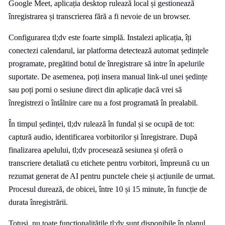
Google Meet, aplicația desktop rulează local și gestionează
înregistrarea și transcrierea fără a fi nevoie de un browser.
Configurarea tl;dv este foarte simplă. Instalezi aplicația, îți
conectezi calendarul, iar platforma detectează automat ședințele
programate, pregătind botul de înregistrare să intre în apelurile
suportate. De asemenea, poți insera manual link-ul unei ședințe
sau poți porni o sesiune direct din aplicație dacă vrei să
înregistrezi o întâlnire care nu a fost programată în prealabil.
În timpul ședinței, tl;dv rulează în fundal și se ocupă de tot:
captură audio, identificarea vorbitorilor și înregistrare. După
finalizarea apelului, tl;dv procesează sesiunea și oferă o
transcriere detaliată cu etichete pentru vorbitori, împreună cu un
rezumat generat de AI pentru punctele cheie și acțiunile de urmat.
Procesul durează, de obicei, între 10 și 15 minute, în funcție de
durata înregistrării.
Totuși, nu toate funcționalitățile tl;dv sunt disponibile în planul