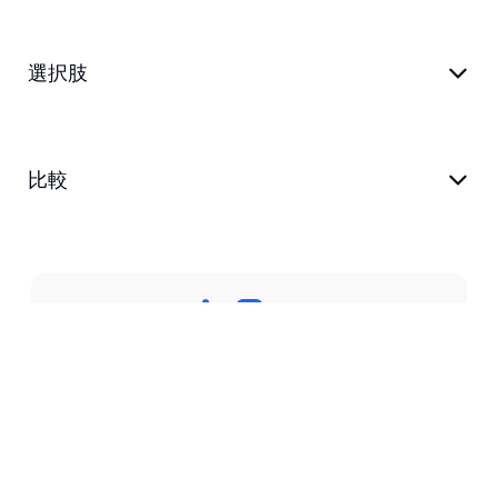
選択肢
比較
プライバシーポリシー
利用規約
支える
ブログ
customer@transkriptor.com
Dubai, UAE