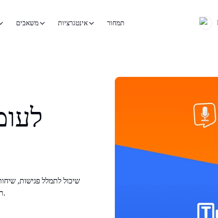
תמחור
אינטגרציות
משאבים
ראיונות והרצאות בדיוק של למעלה מ-99% וב-100+ שפות.