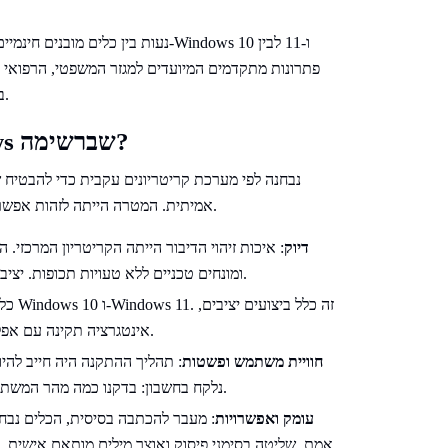
פתרונות מתקדמים המיועדים למגזר המשפטי, הרפואי וה
בהתאם לרמת הדיוק, התמיכה בטרמינולוגיה מקצועית והיקף השימוש.
כיצד נבחרו 12 תוכנות ההכתבה ל-Windows שברשימה?
אמיתית. המטרה הייתה לזהות אפשרויות מדויקות, קלות לשימוש ומתאימות לסוגים שונים של משתמשים.
דיוק
: איכות זיהוי הדיבור הייתה הקריטריון המרכזי
ומונחים טכניים ללא טעויות תכופות. יציבות הפלט לאורך מפגשי הכתבה ארוכים הייתה חשובה לא פחות.
אינטגרציה תקינה עם אפליקציות ותמיכה בהכתבה ברמת המערכת במקומות הרלוונטיים.
חוויית משתמש ופשטות
: תהליך ההתקנה היה חייב להיו
נלקח בחשבון: בדקנו כמה מהר המשתמש יכול להתחיל להכתיב ועד כמה הממשק מרגיש אינטואיטיבי.
עומק ואפשרויות
: מעבר להכתבה בסיסית, הכלים נבחנו
אמת, שליטה בסימני פיסוק ואוצר מילים מותאם אישית. 