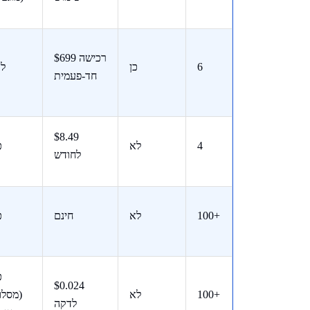
$699 רכישה
6
כן
ל
חד-פעמית
$8.49
4
לא
כ
לחודש
100+
לא
חינם
כ
כ
$0.024
100+
לא
(מסלו
לדקה