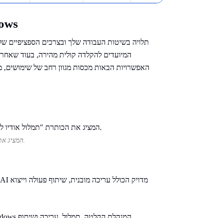
12 תוכנות ההכת
המיועדים להקלדה קולית מהירה, בעוד שאחרי
האפשרויות הבאות מכסות מגוון רחב של שימושים, מכ
אתר Transkriptor המציג את שירותי תמלול האודיו לטקסט והתמיכה בשפות שונות.