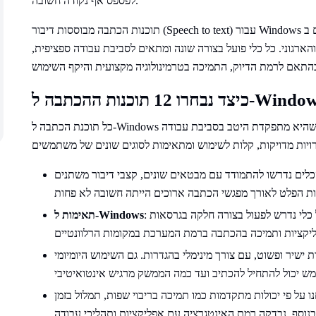
לפספס אף נקודה חשובה.
תוכנות הכתבה מבוססות דיבור (Speech to text) עבור Windows נעות בין כלים מובנים חינמיים ב-Windows 10 ו-11 לבין
ארגוני. כל כלי פועל בצורה שונה ומתאים לסביבת עבודה ספציפית,
כל תוכנת הכתבה ל-Windows נבחנה לפי מערכת קריטריונים עקבית כדי להבטיח שהיא מתפקדת היטב בסביבת עבודה
. הכלים נדרשו להתמודד עם מבטאים שונים, קצבי דיבור משתנים
: כל כלי נדרש לפעול בצורה חלקה בגרסאות Windows 10 ו-Windows 11. זה כלל ביצועים יציבים,
תאימות ל-Windows
ת ישיר ופשוט, עם צורך מינימלי בהגדרות. גם השימוש היומיומי
 על פי יכולות מתקדמות כמו תמיכה בריבוי שפות, תמלול בזמן
בנוסף, נבדקה רמת האינטגרציה עם אפליקציות ותהליכי עבודה