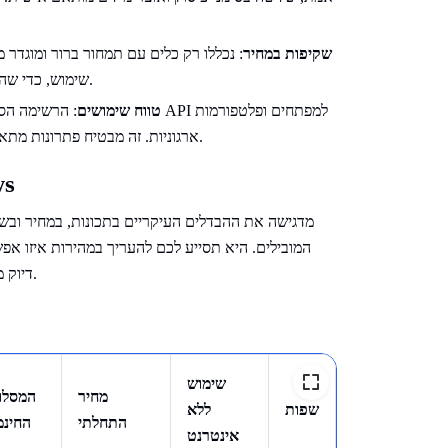
שקיפות במחיר
: נכללו רק כלים עם תמחור ברור ומוגדר מ
שימוש, כדי שהמשתמשים יוכלו להבין את העלויות מראש ללא תנאים נסתרים.
טווח שימושים
: הרשימה הסופית 
ארגוניות. זה מבטיח פתרונות מתאימים למשתמשים פרטיים, סטודנטים, צוותי עבודה וארגוני ענק.
השווא
המובילים. היא תסייע לכם להעריך במהירות איזו 
דיוק מקצועי, שימוש ללא חיבור לאינטרנט או פתרונות ענן ניתנים להרחבה.
שימוש
מחיר
המסלו
שפות
ללא
התחלתי
החינמ
אינטרנט