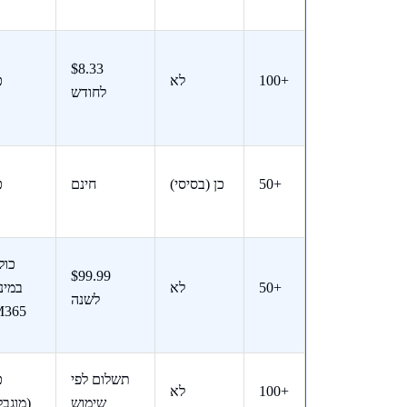
$8.33
100+
לא
כ
לחודש
50+
כן (בסיסי)
חינם
כ
כול
$99.99
50+
לא
במינו
לשנה
M365
תשלום לפי
כ
100+
לא
שימוש
(מוגבל