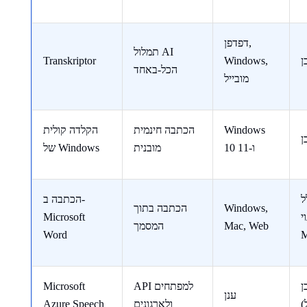
דפדפן,
תמלול AI
ן
Windows,
Transkriptor
הכל-באחד
מובייל
Windows
הכתבה חינמית
הקלדה קולית
ן
10 ו-11
מובנית
של Windows
ל
הכתבה ב-
Windows,
הכתבה בתוך
י
Microsoft
Mac, Web
המסמך
Word
ן
API למפתחים
Microsoft
ענן
)
ולארגונים
Azure Speech