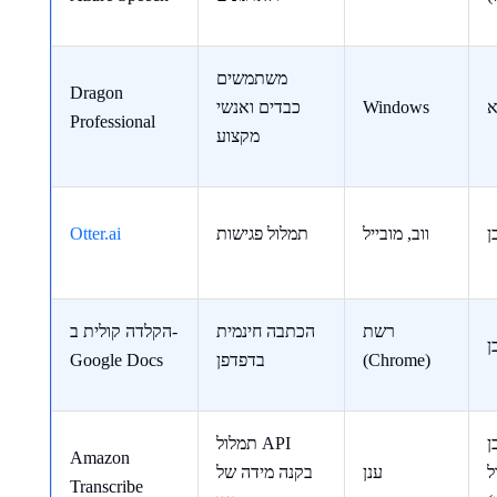
משתמשים
Dragon
א
Windows
כבדים ואנשי
Professional
מקצוע
ן
ווב, מובייל
תמלול פגישות
Otter.ai
רשת
הכתבה חינמית
הקלדה קולית ב-
ן
(Chrome)
בדפדפן
Google Docs
ן
תמלול API
Amazon
ל
ענן
בקנה מידה של
Transcribe