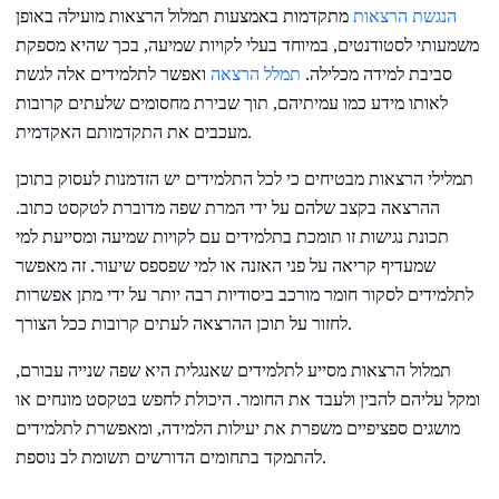
הנגשת הרצאות
מתקדמות באמצעות תמלול הרצאות מועילה באופן
משמעותי לסטודנטים, במיוחד בעלי לקויות שמיעה, בכך שהיא מספקת
סביבת למידה מכלילה.
תמלל הרצאה
ואפשר לתלמידים אלה לגשת
לאותו מידע כמו עמיתיהם, תוך שבירת מחסומים שלעתים קרובות
מעכבים את התקדמותם האקדמית.
תמלילי הרצאות מבטיחים כי לכל התלמידים יש הזדמנות לעסוק בתוכן
ההרצאה בקצב שלהם על ידי המרת שפה מדוברת לטקסט כתוב.
תכונת נגישות זו תומכת בתלמידים עם לקויות שמיעה ומסייעת למי
שמעדיף קריאה על פני האזנה או למי שפספס שיעור. זה מאפשר
לתלמידים לסקור חומר מורכב ביסודיות רבה יותר על ידי מתן אפשרות
לחזור על תוכן ההרצאה לעתים קרובות ככל הצורך.
תמלול הרצאות מסייע לתלמידים שאנגלית היא שפה שנייה עבורם,
ומקל עליהם להבין ולעבד את החומר. היכולת לחפש בטקסט מונחים או
מושגים ספציפיים משפרת את יעילות הלמידה, ומאפשרת לתלמידים
להתמקד בתחומים הדורשים תשומת לב נוספת.