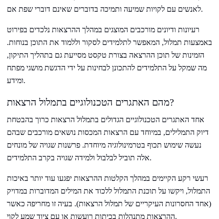
לאנשים עם לקויות שמיעה ותמיכה בדוברים שאינם דוברי שפת אם.
רעיונות ודיונים מורכבים המוצגים במהלך ההרצאות נלכדים בפירוט
באמצעות תמלול, המאפשר לתלמידים לסקור וללמוד את התוכן בנוחות.
הזמינות של תוכן ההרצאה בצורת טקסט מסייעת גם בתהליך התיקון,
מה שמקל על התלמידים להתכונן לבחינות על ידי הדגשת מושגי מפתח
ומידע.
מהם האתגרים הטכנולוגיים בתמלול הרצאות?
אחד האתגרים הטכנולוגיים הגדולים בתמלול הרצאות כרוך בהבטחת
דיוק התמלילים, במיוחד עם הרצאות המכסות נושאים מורכבים שבהם
נעשה שימוש תכוף בטרמינולוגיה מיוחדת. פרשנות שגויה של מונחים
אלה תוביל לבלבול ולמידה שגויה בקרב התלמידים.
רעשי רקע הקיימים במהלך הקלטות ההרצאות יפגעו עוד יותר באיכות
התמלול, ויקשו על תוכנת התמלול ללכוד את המילים המדוברות במדויק
(אחד החסרונות העיקריים של תמלול הרצאות). בעיה זו מחריפה כאשר
ההרצאות מתנהלות בכיתות רועשות או עם ציוד שמע לקוי.