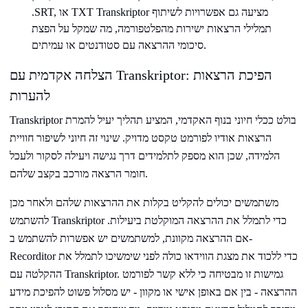
.SRT, או TXT Transkriptor מציעה גם אפשרויות לשיתוף
תמלילי הרצאות ישירות מהפלטפורמה, מה שמקל על הפצת
סיכומי ההרצאה עם סטודנטים או עמיתים.
הצלחה אקדמית עם Transkriptor: הפיכת הרצאות
להערות
Transkriptor בולט ככלי חיוני בנוף האקדמי, המציע תהליך יעיל להמרת
הרצאות אודיו לפורמט טקסט מדויק. שינוי זה חיוני לשיפור חוויית
הלמידה, שכן הוא מספק לתלמידים דרך נגישה ויעילה לסקור ולעכל
חומר הרצאה מורכב בקצב שלהם.
משתמשים יכולים להקליט בקלות את ההרצאות שלהם ולאחר מכן
להשתמש Transkriptor כדי לתמלל את ההרצאה המוקלטת ביעילות.
אם ההרצאה מקוונת, למשתמשים יש אפשרות להשתמש ב-
Recorditor כדי ללכוד את מצגת הווידאו כולה לפני שימשיכו לתמלל את
ההקלטה עם Transkriptor. גמישות זו מבטיחה כי ללא קשר לפורמט
ההרצאה - בין אם באופן אישי או מקוון - יש מסלול פשוט להפיכת מידע