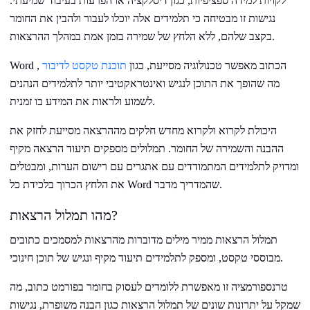
לקויות למידה ספציפיות, כגון דיסלקציה או הפרעות בעיבוד שמיעתי.
נגישות זו מבטיחה כי תלמידים אלה יוכלו לעבור ולהבין את החומר
בקצב שלהם, ללא הלחץ של שמירה בזמן אמת במהלך ההרצאות.
Word הכתוב מאפשר טכנולוגיה מסייעת, כגון
תוכנת טקסט לדיבור
,
מה שהופך את התוכן לנגיש ואינטראקטיבי יותר לתלמידים הנהנים
לשמוע ולראות את המידע בו זמנית.
היכולת לקרוא ולקרוא מחדש חלקים מההרצאה מסייעת לחזק את
ההבנה והשמירה של החומר. תמלולים מספקים תיעוד הרצאה מקיף
ומדויק לתלמידים המתמודדים עם אתגרים עם רישום הערות, ומבטלים
את הלחץ הכרוך בלכידת כל Word שהמדריך מדבר.
מהו תמלול הרצאות?
תמלול הרצאות ממיר מילים מדוברות מהרצאות למסמכים כתובים
מבוססי טקסט, ומספק לתלמידים תיעוד מקיף ונגיש של תוכן חינוכי.
טרנספורמציה זו מאפשרת ללומדים לעסוק בחומר בפורמט כתוב, מה
שמקל על יתרונות שונים של תמלול הרצאות כגון הבנה משופרת, נגישות