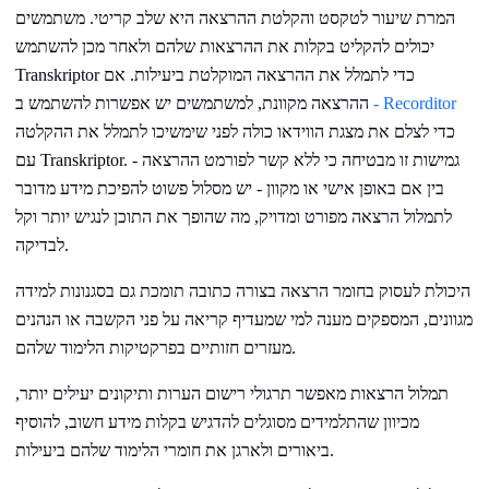
המרת שיעור לטקסט והקלטת ההרצאה היא שלב קריטי. משתמשים
יכולים להקליט בקלות את ההרצאות שלהם ולאחר מכן להשתמש
Transkriptor כדי לתמלל את ההרצאה המוקלטת ביעילות. אם
- Recorditor
ההרצאה מקוונת, למשתמשים יש אפשרות להשתמש ב
כדי לצלם את מצגת הווידאו כולה לפני שימשיכו לתמלל את ההקלטה
עם Transkriptor. גמישות זו מבטיחה כי ללא קשר לפורמט ההרצאה -
בין אם באופן אישי או מקוון - יש מסלול פשוט להפיכת מידע מדובר
לתמלול הרצאה מפורט ומדויק, מה שהופך את התוכן לנגיש יותר וקל
לבדיקה.
היכולת לעסוק בחומר הרצאה בצורה כתובה תומכת גם בסגנונות למידה
מגוונים, המספקים מענה למי שמעדיף קריאה על פני הקשבה או הנהנים
מעזרים חזותיים בפרקטיקות הלימוד שלהם.
תמלול הרצאות מאפשר תרגולי רישום הערות ותיקונים יעילים יותר,
מכיוון שהתלמידים מסוגלים להדגיש בקלות מידע חשוב, להוסיף
ביאורים ולארגן את חומרי הלימוד שלהם ביעילות.