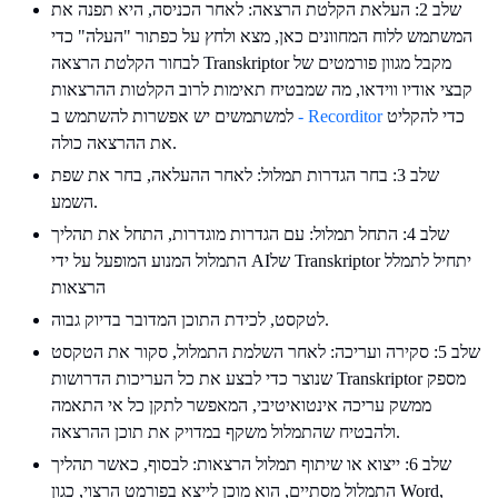
שלב 2: העלאת הקלטת הרצאה: לאחר הכניסה, היא תפנה את
המשתמש ללוח המחוונים כאן, מצא ולחץ על כפתור "העלה" כדי
לבחור הקלטת הרצאה Transkriptor מקבל מגוון פורמטים של
קבצי אודיו ווידאו, מה שמבטיח תאימות לרוב הקלטות ההרצאות
כדי להקליט
- Recorditor
למשתמשים יש אפשרות להשתמש ב
את ההרצאה כולה.
שלב 3: בחר הגדרות תמלול: לאחר ההעלאה, בחר את שפת
השמע.
שלב 4: התחל תמלול: עם הגדרות מוגדרות, התחל את תהליך
התמלול המנוע המופעל על ידי AIשל Transkriptor יתחיל לתמלל
הרצאות
לטקסט, לכידת התוכן המדובר בדיוק גבוה.
שלב 5: סקירה ועריכה: לאחר השלמת התמלול, סקור את הטקסט
שנוצר כדי לבצע את כל העריכות הדרושות Transkriptor מספק
ממשק עריכה אינטואיטיבי, המאפשר לתקן כל אי התאמה
ולהבטיח שהתמלול משקף במדויק את תוכן ההרצאה.
שלב 6: ייצוא או שיתוף תמלול הרצאות: לבסוף, כאשר תהליך
התמלול מסתיים, הוא מוכן לייצא בפורמט הרצוי, כגון Word,