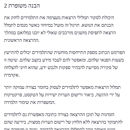
2 הבנה משופרת
היכולת לסקור תמלילי הרצאות מעצימה את התלמידים לחזק את
הבנתם את הנושא. תרגול זה מועיל במיוחד כאשר מנסים לתמלל
הרצאה לתפיסת מושגים מורכבים שאולי לא יובנו במלואם במהלך
ההרצאה הראשונית.
הפורמט הכתוב מספק התייחסות מוחשית שהתלמידים יכולים להתייעץ
בשעות הפנאי שלהם, ומאפשר להם לעבד מידע בקצב שלהם. שיטה זו
של סקירה מסייעת להבהיר ספקות ולגבש ידע, שהוא חיוני להצלחה
אקדמית.
תמלול הרצאות מאפשר לתלמידים לעסוק בחומר בצורה עמוקה יותר
על ידי הדגשה, ביאור ורישום הערות ישירות על הטקסט, פרקטיקות
המשפרות את שימור הלמידה.
הזמינות של תוכן ההרצאה בצורה כתובה מאפשרת גם לתלמידים
להתמקד בהרצאה ללא הלחץ של רישום הערות ממצות, בידיעה שהם
ייגשו מאוחר יותר לתמלילי ההרצאה לבדיקה. גישה זו משפרת את