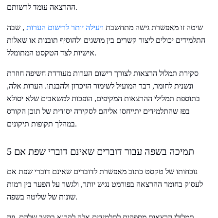
ההרצאה עומד לרשותם.
שיטה זו מאפשרת גישה מתחשבת
ויעילה יותר לרישום הערות
, שבה
התלמידים יכולים ליצור קשרים בין מושגים ולהוסיף תובנות או שאלות
אישיות לצד הטקסט המתומלל.
סקירת תמלול הרצאות לצורך רישום הערות מעודדת חשיפה חוזרת
ונשנית לחומר, דבר המועיל לשימור הזיכרון ולהבנתו. הערות אלה,
בתוספת תמלילי ההרצאות המקיפים, הופכות למשאבים שלא יסולא
בפז שהתלמידים יתייחסו אליהם לסקירה יסודית של תוכן הקורס
במהלך תקופות תיקונים.
5 תמיכה בשפה עבור דוברים שאינם דוברי שפת אם
נוכחותו של טקסט כתוב מאפשרת לדוברים שאינם דוברי שפת אם
לעסוק בחומר ההרצאה בפורמט נגיש יותר, ולגשר על הפער בין רמות
שונות של שליטה בשפה.
תמלילי הרצאות מספקים לתלמידים אלה לקרוא בקצב שלהם, וזה