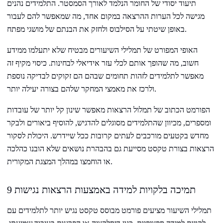
תיעוד יסודי של החומר הנלמד לאורך הסמסטר. התלמידים נהנים
מגישה לכל הערות ההרצאה במקום אחד, מה שמאפשר להם לעבור
באופן שיטתי על הסילבוס ולחזק את הבנתם של מושגי מפתח.
האופי המפורט של תמלילי השיעורים מבטיח שלא יתעלמו ממידע
חשוב, מה שהופך אותם לכלי עזר אידיאלי לבחינות. כיסוי מקיף זה
מאפשר לתלמידים לזהות תחומים שבהם הם זקוקים לבדיקה נוספת
ולרכז את מאמצי המחקר שלהם בצורה יעילה יותר.
הפורמט הכתוב של תמלול הרצאות מאפשר שינון קל יותר של עובדות
ומספרים, מכיוון שהתלמידים מסוגלים להדגיש, להוסיף ביאורים ולבקר
מחדש בקטעים מורכבים לעתים קרובות ככל שיידרש. היכולת לסקור
הרצאות בצורת טקסט מסייעת גם בהבהרת נושאים שלא הובנו כהלכה
או הוחמצו במהלך המצגת המקורית.
9 תמיכה בלקויות למידה באמצעות הרצאות נגישות
תמלילי השיעור מציעים פורמט מבוסס טקסט נגיש יותר לתלמידים עם