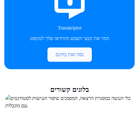
Transkriptor
המר את קבצי השמע והווידאו שלך לטקסט
נסה זאת בחינם
בלוגים קשורים