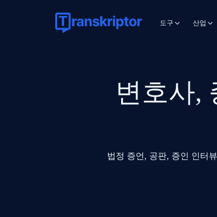
도구
산업
변호사, 
법정 증언, 공판, 증인 인터