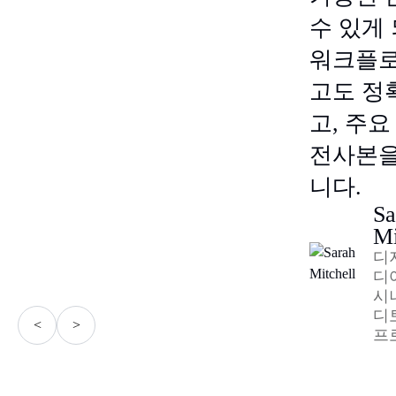
수 있게
워크플로
고도 정
고, 주
전사본을
니다.
Sa
Mi
디
디
시
디
<
>
프