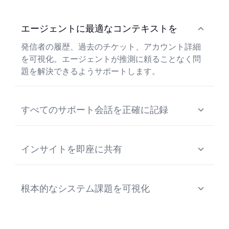
エージェントに最適なコンテキストを
発信者の履歴、過去のチケット、アカウント詳細
を可視化。エージェントが推測に頼ることなく問
題を解決できるようサポートします。
すべてのサポート会話を正確に記録
顧客サポートの通話を、話者分離されたクリーン
な文字起こしデータに変換。文脈、タイムスタン
インサイトを即座に共有
プ、問題の流れを明確に記録します。
構造化された要約、入電理由、次のステップを
CRM やチケット管理システムに直接送信します。
根本的なシステム課題を可視化
入電数やエスカレーションの原因となる、繰り返
される問題、根本原因、そして顧客の不満を特定