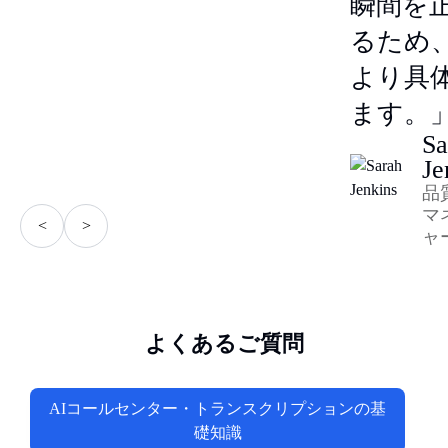
瞬間を
るため
より具
ます。
Sa
Je
品
マ
<
>
ャ
よくあるご質問
AIコールセンター・トランスクリプションの基
礎知識