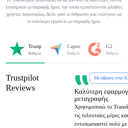
λογισμικού μεταγραφής ήχου, την οποία εμπιστεύονται χιλιάδες
χρήστες παγκοσμίως. Δείτε γιατί οι άνθρωποι μας επιλέγουν ως
το καλύτερο εργαλείο μεταγραφής ήχου.
Trustpilot
Capterra
G2
Βαθμολογήθηκε
4.8/5
στο Trustpilot
Βαθμολογήθηκε
4.8/5
στο Capterra
Βαθμολογήθ
Trustpilot
Μετάβαση στην Κρ
Reviews
Καλύτερη εφαρμο
μεταγραφής
Χρησιμοποιώ το Transk
τις τελευταίες μέρες κα
εντυπωσιαστεί πολύ με