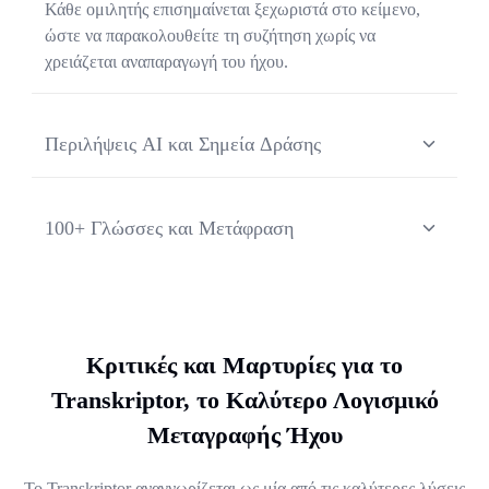
Κάθε ομιλητής επισημαίνεται ξεχωριστά στο κείμενο,
ώστε να παρακολουθείτε τη συζήτηση χωρίς να
χρειάζεται αναπαραγωγή του ήχου.
Περιλήψεις AI και Σημεία Δράσης
Κάθε εγγραφή συνοδεύεται από μια περίληψη AI, τα
βασικά συμπεράσματα και τα σημεία δράσης που
100+ Γλώσσες και Μετάφραση
εξάγονται αυτόματα. Γλιτώστε χρόνο και διαβάστε τα
σημαντικότερα σημεία σε λιγότερο από ένα λεπτό.
Καταγράψτε σε περισσότερες από 100 γλώσσες και
μεταφράστε άμεσα το κείμενο σε άλλη γλώσσα. Ιδανικό
για παγκόσμιες ομάδες, διεθνείς πελάτες και
πολύγλωσσες συναντήσεις όπου όλοι πρέπει να είναι
Κριτικές και Μαρτυρίες για το
απόλυτα συντονισμένοι.
Transkriptor, το Καλύτερο Λογισμικό
Μεταγραφής Ήχου
Το Transkriptor αναγνωρίζεται ως μία από τις καλύτερες λύσεις