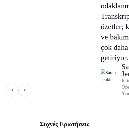
odaklanma
Transkrip
özetler; 
ve bakım
çok daha 
getiriyor.
Sa
Je
Kli
Ope
<
>
Yön
Συχνές Ερωτήσεις