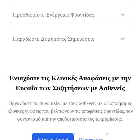
Αναλύστε τα πρότυπα ομιλίας και ακρόασης,
επιτρέποντας στους κλινικούς ιατρούς να παραμένουν
Προσδιορίστε Ενέργειες Φροντίδας
παρόντες και αφοσιωμένοι καθ' όλη τη διάρκεια της
εξέτασης.
Εξαγάγετε αυτόματα παραπομπές, εξετάσεις, συνταγές
και καθήκοντα παρακολούθησης, ώστε να μη διαφεύγει
Παραδώστε Δομημένες Σημειώσεις
τίποτα μετά την επίσκεψη.
Δημιουργήστε τυποποιημένες κλινικές σημειώσεις χωρίς
χειροκίνητη καταγραφή, διασφαλίζοντας συνέπεια
μεταξύ όλων των παρόχων υγείας και των περιστατικών.
Ενισχύστε τις Κλινικές Αποφάσεις με την
Ευφυΐα των Συζητήσεων με Ασθενείς
Οργανώστε τις συνομιλίες με τους ασθενείς σε αξιοποιήσιμες
κλινικές γνώσεις που βελτιώνουν τις αποφάσεις φροντίδας, τον
συντονισμό και την αποδοτικότητα της τεκμηρίωσης.
Κλινικοί Ιατροί
Θεραπευτές