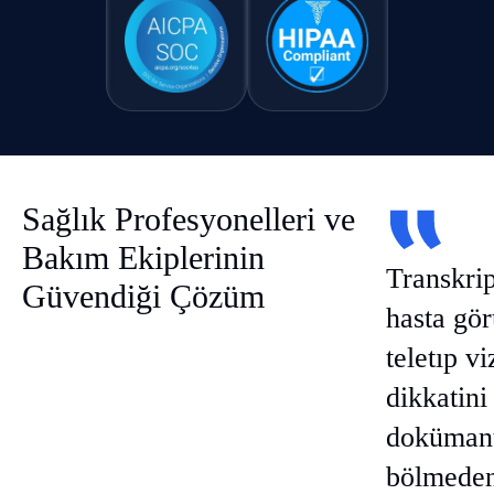
Sağlık Profesyonelleri ve
Bakım Ekiplerinin
Transkrip
Güvendiği Çözüm
hasta gö
teletıp vi
dikkatini
dokümant
bölmeden