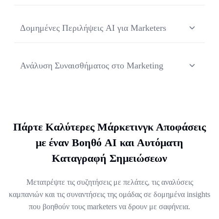
Δομημένες Περιλήψεις AI για Marketers
Αναδείξτε βασικά θέματα, feedback για τα μηνύματά
σας, σημεία αποφάσεων και επόμενα βήματα με
Ανάλυση Συναισθήματος στο Marketing
συνέπεια σε όλες τις συνεντεύξεις και συζητήσεις.
Εντοπίστε θετικά, αρνητικά και ουδέτερα συναισθήματα
σε συνεντεύξεις και focus groups για να ανακαλύψετε τα
συναισθηματικά κίνητρα και τις ενστάσεις.
Πάρτε Καλύτερες Μάρκετινγκ Αποφάσεις
με έναν Βοηθό AI και Αυτόματη
Καταγραφή Σημειώσεων
Μετατρέψτε τις συζητήσεις με πελάτες, τις αναλύσεις
καμπανιών και τις συναντήσεις της ομάδας σε δομημένα insights
που βοηθούν τους marketers να δρουν με σαφήνεια.