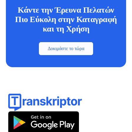
Κάντε την Έρευνα Πελατών
Πιο Εύκολη στην Καταγραφή
και τη Χρήση
Δοκιμάστε το τώρα