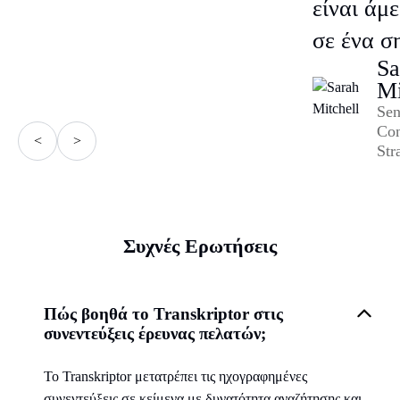
είναι άμ
σε ένα σ
Sa
Mi
Sen
Con
<
>
Str
Συχνές Ερωτήσεις
Πώς βοηθά το Transkriptor στις
συνεντεύξεις έρευνας πελατών;
Το Transkriptor μετατρέπει τις ηχογραφημένες
συνεντεύξεις σε κείμενα με δυνατότητα αναζήτησης και