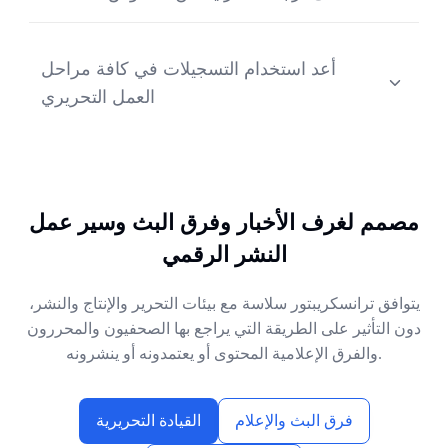
صمم ترجمات مرئية ونصوص توضيحية مباشرة من
النصوص المراجعة لدعم النشر الرقمي، وسير عمل البث،
أعد استخدام التسجيلات في كافة مراحل
وتوزيع المحتوى عبر المنصات المختلفة بدقة واتساق أكبر.
العمل التحريري
أعد تحويل المقابلات والنصوص إلى مقالات، وعناوين،
ونصوص توضيحية، وملاحظات للعروض، ومراجع أرشيفية
يمكن للفرق البحث فيها لاحقاً لمتابعة الأخبار أو للتقارير
الطويلة والمعمقة.
مصمم لغرف الأخبار وفرق البث وسير عمل
النشر الرقمي
يتوافق ترانسكريبتور سلاسة مع بيئات التحرير والإنتاج والنشر،
دون التأثير على الطريقة التي يراجع بها الصحفيون والمحررون
والفرق الإعلامية المحتوى أو يعتمدونه أو ينشرونه.
فرق البث والإعلام
القيادة التحريرية