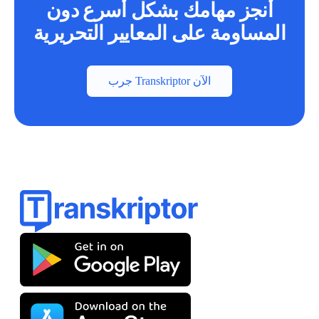
أنجز مهامك بشكل أسرع دون
المساومة على المعايير التحريرية
جرب Transkriptor الآن