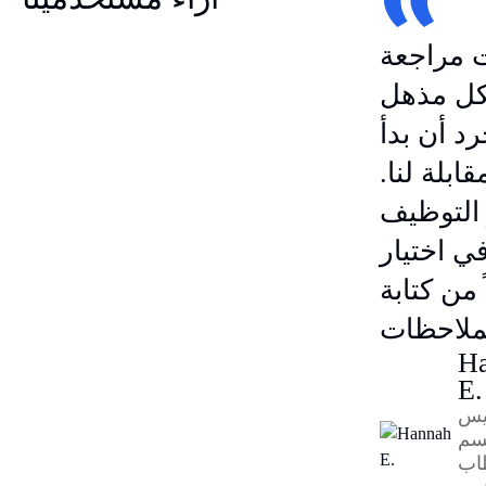
 مراجعة
كل مذهل
ن بدأ Transkriptor
بلة لنا.
التوظيف
في اختيار
 من كتابة
H
E.
يس
سم
اب